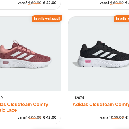
vanaf
€
60,00
€
42,00
vanaf
€
60,00
€
In prijs verlaagd!
In prijs 
49
IH2974
das Cloudfoam Comfy
Adidas Cloudfoam Comf
tic Lace
vanaf
€
60,00
€
42,00
vanaf
€
50,00
€