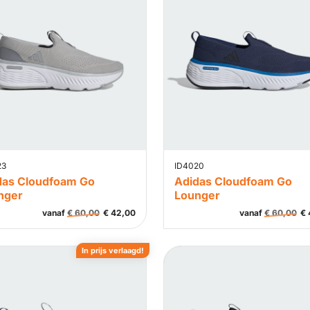
23
ID4020
das Cloudfoam Go
Adidas Cloudfoam Go
nger
Lounger
vanaf
€
60,00
€
42,00
vanaf
€
60,00
€
In prijs verlaagd!