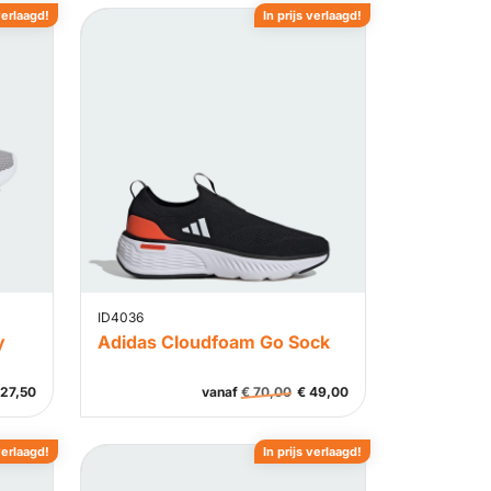
verlaagd!
In prijs verlaagd!
ID4036
y
Adidas Cloudfoam Go Sock
27,50
vanaf
€
70,00
€
49,00
verlaagd!
In prijs verlaagd!