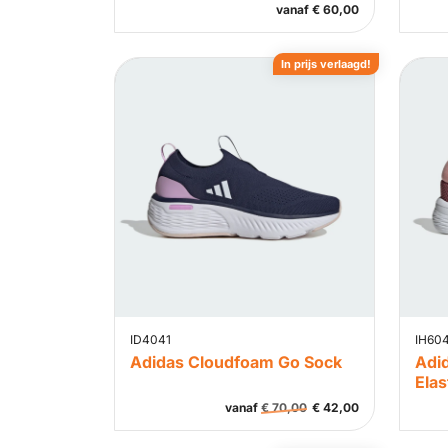
vanaf
€
60,00
In prijs verlaagd!
ID4041
IH60
Adidas Cloudfoam Go Sock
Adi
Elas
vanaf
€
70,00
€
42,00