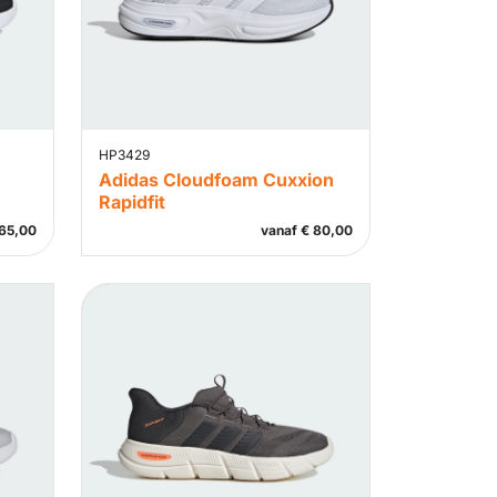
HP3429
Adidas Cloudfoam Cuxxion
Rapidfit
65,00
vanaf
€
80,00