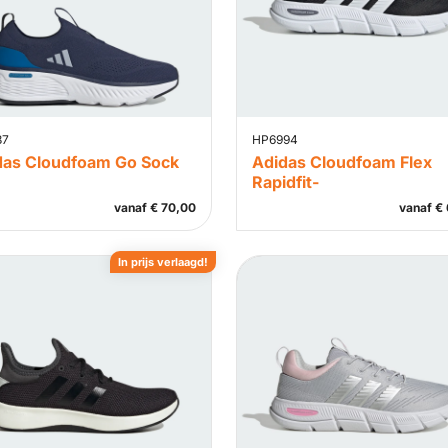
37
HP6994
das Cloudfoam Go Sock
Adidas Cloudfoam Flex
Rapidfit-
vanaf
€
70,00
vanaf
€
In prijs verlaagd!