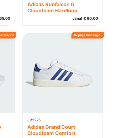
Adidas Runfalcon 6
Cloudfoam Hardloop
65,00
vanaf
€
60,00
verlaagd!
In prijs verlaagd!
JR2225
y
Adidas Grand Court
Cloudfoam Comfort