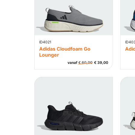
ID4021
ID40
Adidas Cloudfoam Go
Adi
Lounger
vanaf
€
60,00
€
39,00