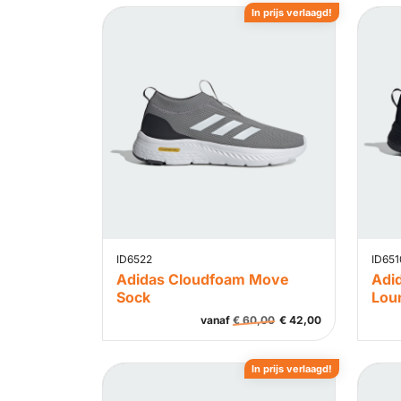
In prijs verlaagd!
ID6522
ID651
Adidas Cloudfoam Move
Adi
Sock
Lou
vanaf
€
60,00
€
42,00
In prijs verlaagd!