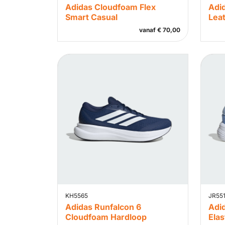
Adidas Cloudfoam Flex
Adi
Smart Casual
Lea
vanaf
€
70,00
KH5565
JR55
Adidas Runfalcon 6
Adi
Cloudfoam Hardloop
Elas