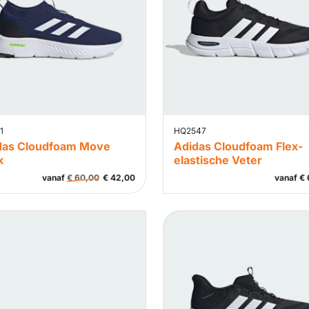
1
HQ2547
das Cloudfoam Move
Adidas Cloudfoam Flex-
k
elastische Veter
vanaf
€
60,00
€
42,00
vanaf
€