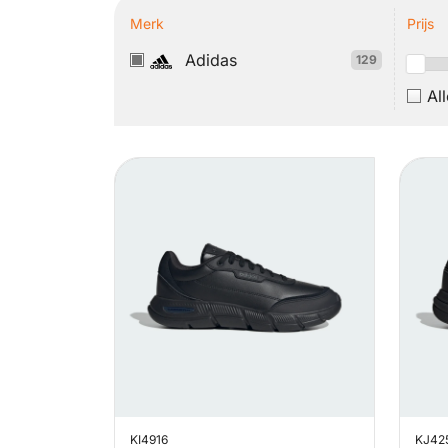
Merk
Prijs
Adidas
129
Al
KI4916
KJ42