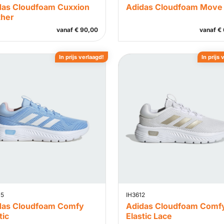
das Cloudfoam Cuxxion
Adidas Cloudfoam Move
ther
vanaf
€
90,00
vanaf
€
In prijs verlaagd!
In prijs 
15
IH3612
das Cloudfoam Comfy
Adidas Cloudfoam Comf
tic
Elastic Lace