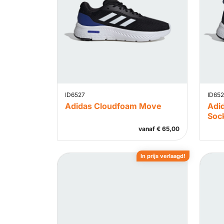
ID6527
ID652
Adidas Cloudfoam Move
Adi
Soc
vanaf
€
65,00
In prijs verlaagd!