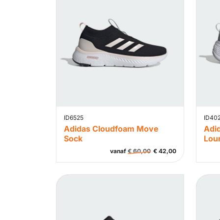
ID6525
ID40
Adidas Cloudfoam Move
Adi
Sock
Lou
vanaf
€
60,00
€
42,00