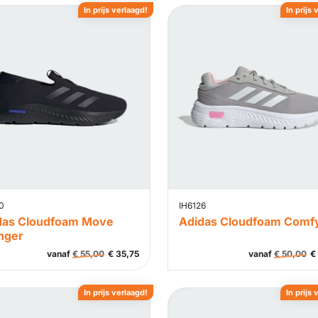
In prijs verlaagd!
In prijs 
0
IH6126
das Cloudfoam Move
Adidas Cloudfoam Comf
nger
vanaf
€
55,00
€
35,75
vanaf
€
50,00
€
In prijs verlaagd!
In prijs 