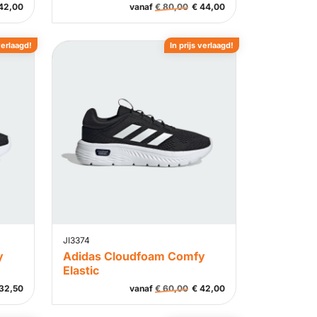
42,00
vanaf
€
80,00
€
44,00
verlaagd!
In prijs verlaagd!
JI3374
y
Adidas Cloudfoam Comfy
Elastic
32,50
vanaf
€
60,00
€
42,00