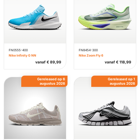
FN0555-400
FN8454-300
Nike Infinity G NN
Nike Zoom Fly 6
vanaf
€
89,99
vanaf
€
118,99
Gereleased op 6
Gereleased op 1
augustus 2026
augustus 2026