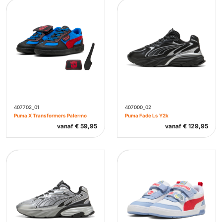
407702_01
407000_02
Puma X Transformers Palermo
Puma Fade Ls Y2k
vanaf
€
59,95
vanaf
€
129,95