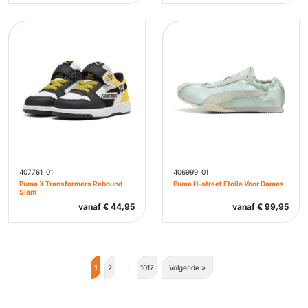
407761_01
406999_01
Puma X Transformers Rebound
Puma H-street Etoile Voor Dames
Slam
vanaf
€
44,95
vanaf
€
99,95
1
2
…
1017
Volgende »