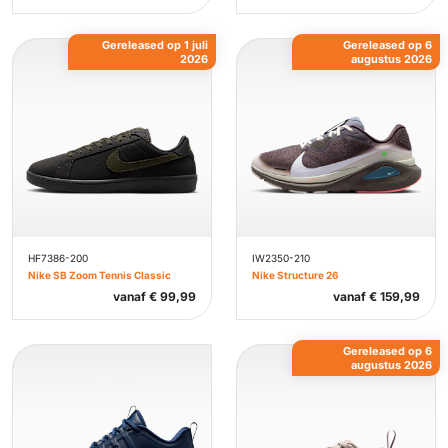
Gereleased op 1 juli
Gereleased op 6
2026
augustus 2026
HF7386-200
IW2350-210
Nike SB Zoom Tennis Classic
Nike Structure 26
vanaf
€
99,99
vanaf
€
159,99
Gereleased op 6
augustus 2026