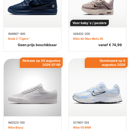
Voor baby`s / peuters
IM4667-400
IQ9432-200
Book 2 'Tigers'
Nike Air Max Moto 2K
Geen prijs beschikbaar
vanaf
€
74,99
Release op 20 augustus
Gereleased op 6
2026 07:00
augustus 2026
IM2523-100
IO7801-104
Nike Blazy
Nike V5 RNR