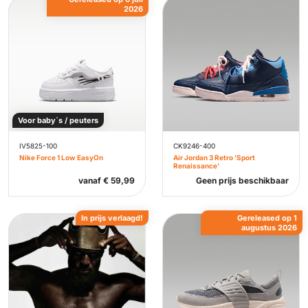
2026
Voor baby`s / peuters
IV5825-100
CK9246-400
Nike Force 1 Low EasyOn
Air Jordan 3 Retro 'Sport
Renaissance'
vanaf
€
59,99
Geen prijs beschikbaar
In prijs verlaagd!
Gereleased op 1
augustus 2026