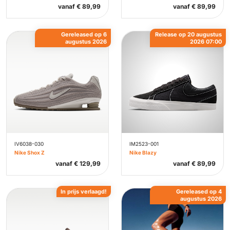
vanaf
€
89,99
vanaf
€
89,99
Gereleased op 6
Release op 20 augustus
augustus 2026
2026 07:00
IV6038-030
IM2523-001
Nike Shox Z
Nike Blazy
vanaf
€
129,99
vanaf
€
89,99
In prijs verlaagd!
Gereleased op 4
augustus 2026