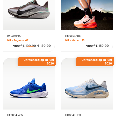
IW2349-001
HM6804-118
Nike Pegasus 42
Nike Vomero 18
vanaf
€
199,99
€
139,99
vanaf
€
159,99
Gereleased op 18 juni
Gereleased op 18 juni
2026
2026
HF7004-405
HQ3049-103