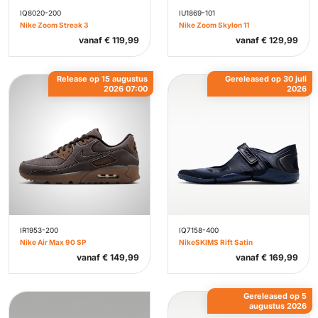
IQ8020-200
IU1869-101
Nike Zoom Streak 3
Nike Zoom Skylon 11
vanaf
€
119,99
vanaf
€
129,99
Release op 15 augustus
Gereleased op 30 juli
2026 07:00
2026
IR1953-200
IQ7158-400
Nike Air Max 90 SP
NikeSKIMS Rift Satin
vanaf
€
149,99
vanaf
€
169,99
Gereleased op 5
augustus 2026