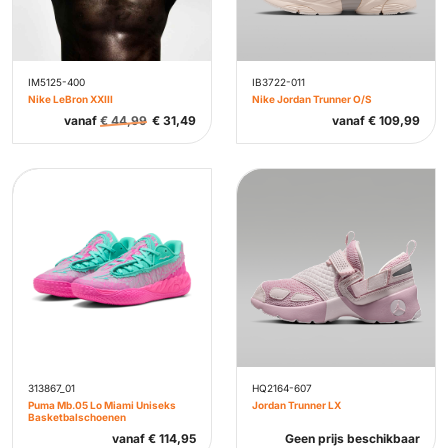
IM5125-400
IB3722-011
Nike LeBron XXIII
Nike Jordan Trunner O/S
vanaf
€
44,99
€
31,49
vanaf
€
109,99
313867_01
HQ2164-607
Puma Mb.05 Lo Miami Uniseks
Jordan Trunner LX
Basketbalschoenen
vanaf
€
114,95
Geen prijs beschikbaar