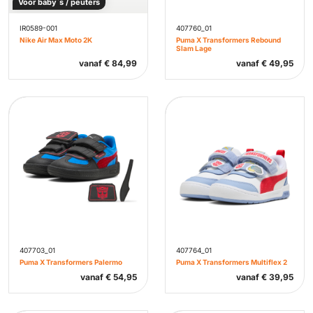
Voor baby`s / peuters
IR0589-001
407760_01
Nike Air Max Moto 2K
Puma X Transformers Rebound
Slam Lage
vanaf
€
84,99
vanaf
€
49,95
407703_01
407764_01
Puma X Transformers Palermo
Puma X Transformers Multiflex 2
vanaf
€
54,95
vanaf
€
39,95