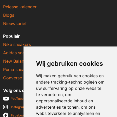
Release kalender
Blogs
Nieuwsbrief
Populair
Nike sneakers
Adidas sneakers
New Balance sneakers
Wij gebruiken cookies
Puma sneakers
Wij maken gebruik van cookies en
Converse sneakers
andere tracking-technologieën om
uw surfervaring op onze website
Volg ons op social media
te verbeteren, om
YouTube
gepersonaliseerde inhoud en
advertenties te tonen, om ons
Instagram
websiteverkeer te analyseren en
Facebook