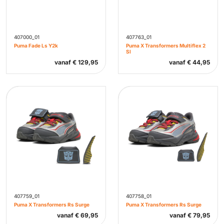
407000_01
407763_01
Puma Fade Ls Y2k
Puma X Transformers Multiflex 2
Sl
vanaf
€
129,95
vanaf
€
44,95
407759_01
407758_01
Puma X Transformers Rs Surge
Puma X Transformers Rs Surge
vanaf
€
69,95
vanaf
€
79,95