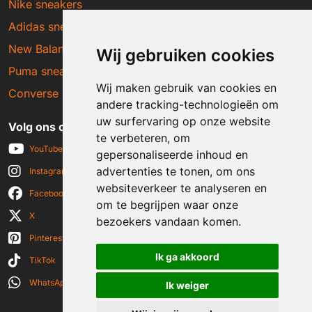
Nike sneakers
Adidas sneakers
New Balance sneakers
Wij gebruiken cookies
Puma sneakers
Wij maken gebruik van cookies en
Converse sneakers
andere tracking-technologieën om
uw surfervaring op onze website
Volg ons op social media
te verbeteren, om
YouTube
gepersonaliseerde inhoud en
advertenties te tonen, om ons
Instagram
websiteverkeer te analyseren en
Facebook
om te begrijpen waar onze
X
bezoekers vandaan komen.
Pinterest
Ik ga akkoord
TikTok
WhatsApp
Ik weiger