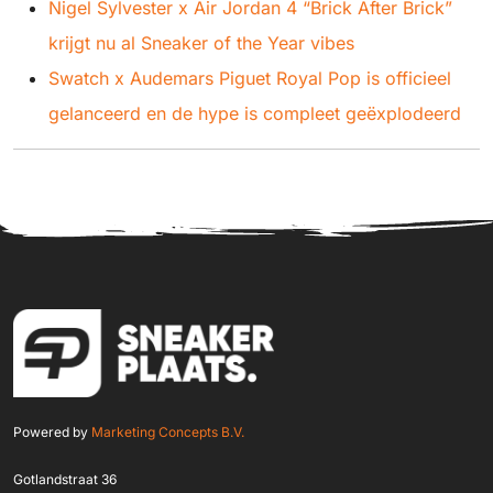
Nigel Sylvester x Air Jordan 4 “Brick After Brick”
krijgt nu al Sneaker of the Year vibes
Swatch x Audemars Piguet Royal Pop is officieel
gelanceerd en de hype is compleet geëxplodeerd
Powered by
Marketing Concepts B.V.
Gotlandstraat 36