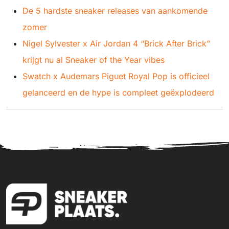
De 5 hardste sneaker releases van aankomende
zomer
Nigel Sylvester x Air Jordan 4 “Brick After Brick”
krijgt nu al Sneaker of the Year vibes
Swatch x Audemars Piguet Royal Pop is officieel
gelanceerd en de hype is compleet geëxplodeerd