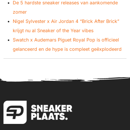
De 5 hardste sneaker releases van aankomende
zomer
Nigel Sylvester x Air Jordan 4 “Brick After Brick”
krijgt nu al Sneaker of the Year vibes
Swatch x Audemars Piguet Royal Pop is officieel
gelanceerd en de hype is compleet geëxplodeerd