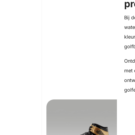
p
Bij 
wate
kleu
golf
Ontd
met 
ontw
golf