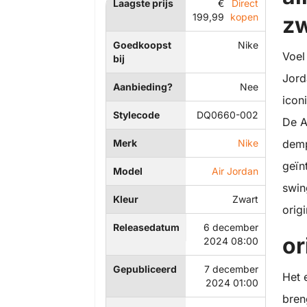
Laagste prijs
€
Direct
199,99
kopen
zw
Goedkoopst
Nike
Voel
bij
Jord
Aanbieding?
Nee
icon
Stylecode
DQ0660-002
De A
Merk
Nike
demp
geïn
Model
Air Jordan
swin
Kleur
Zwart
orig
Releasedatum
6 december
or
2024 08:00
Gepubliceerd
7 december
Het 
2024 01:00
bren