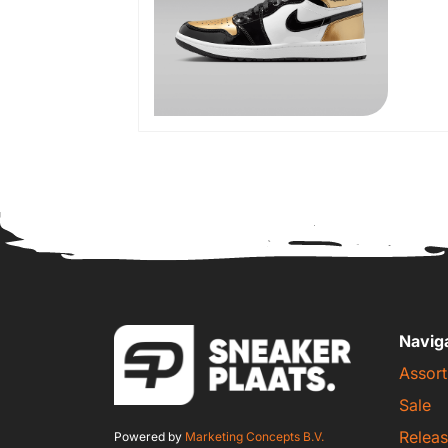
Navig
Assort
Sale
Releas
Powered by
Marketing Concepts B.V.