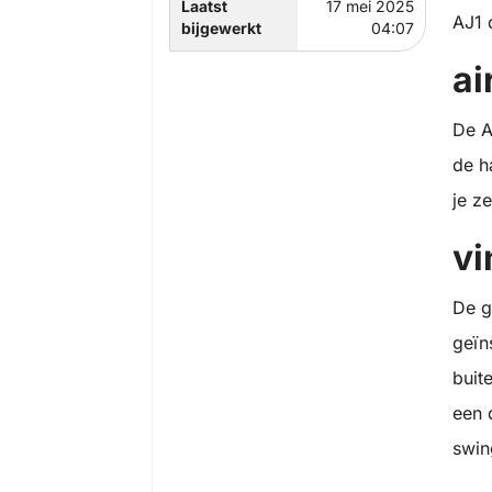
Laatst
17 mei 2025
AJ1 
bijgewerkt
04:07
ai
De A
de h
je z
vi
De g
geïn
buit
een 
swin