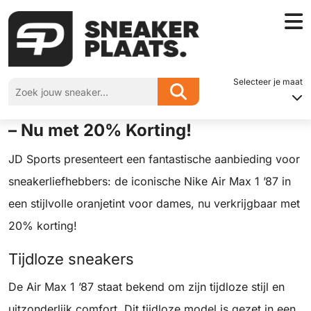
Home
»
Nike Air Max 1 ’87 Dames Sneakers – Nu met 20% Korting!
Selecteer je maat
Nike Air Max 1 ’87 Dames Sneakers
– Nu met 20% Korting!
JD Sports presenteert een fantastische aanbieding voor
sneakerliefhebbers: de iconische Nike Air Max 1 ’87 in
een stijlvolle oranjetint voor dames, nu verkrijgbaar met
20% korting!
Tijdloze sneakers
De Air Max 1 ’87 staat bekend om zijn tijdloze stijl en
uitzonderlijk comfort. Dit tijdloze model is gezet in een