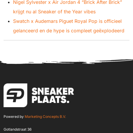
Nigel Sylvester x Air Jordan 4 “Brick After Brick”
krijgt nu al Sneaker of the Year vibes
Swatch x Audemars Piguet Royal Pop is officieel
gelanceerd en de hype is compleet geëxplodeerd
Powered by
Marketing Concepts B.V.
Gotlandstraat 36