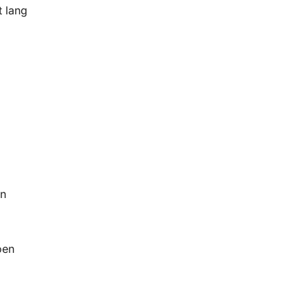
t lang
en
oen