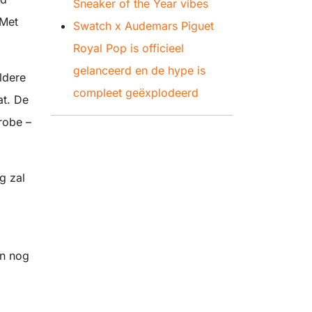
Sneaker of the Year vibes
 Met
Swatch x Audemars Piguet
Royal Pop is officieel
gelanceerd en de hype is
ldere
compleet geëxplodeerd
at. De
erobe –
g zal
jn nog