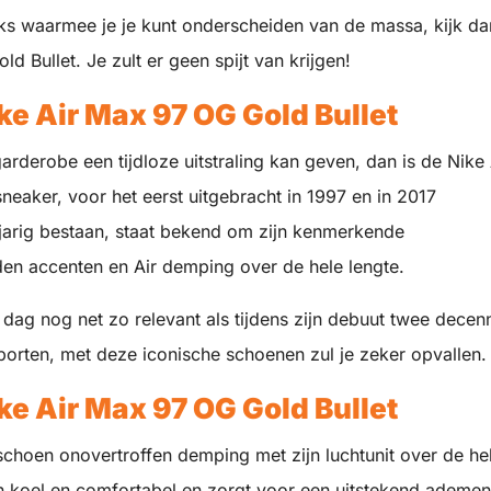
cks waarmee je je kunt onderscheiden van de massa, kijk da
 Bullet. Je zult er geen spijt van krijgen!
ke Air Max 97 OG Gold Bullet
arderobe een tijdloze uitstraling kan geven, dan is de Nike 
neaker, voor het eerst uitgebracht in 1997 en in 2017
-jarig bestaan, staat bekend om zijn kenmerkende
en accenten en Air demping over de hele lengte.
 dag nog net zo relevant als tijdens zijn debuut twee decen
sporten, met deze iconische schoenen zul je zeker opvallen.
ke Air Max 97 OG Gold Bullet
schoen onovertroffen demping met zijn luchtunit over de he
n koel en comfortabel en zorgt voor een uitstekend ademe