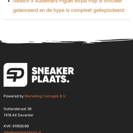
Swatch x Audemars Piguet Royal Pop is officieel
gelanceerd en de hype is compleet geëxplodeerd
Powered by
Marketing Concepts B.V.
Gotlandstraat 36
7418 AX Deventer
KVK: 91956099
info@sneakerplaats.nl