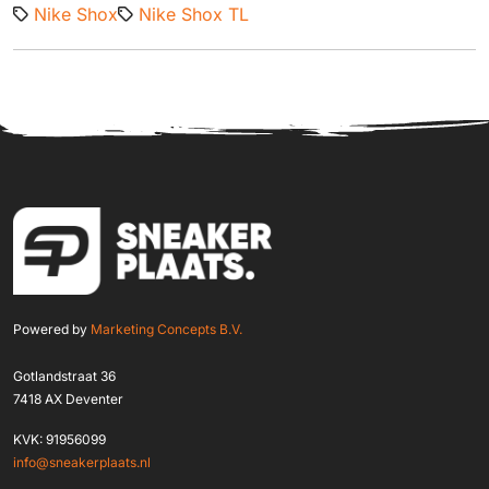
Nike Shox
Nike Shox TL
Powered by
Marketing Concepts B.V.
Gotlandstraat 36
7418 AX Deventer
KVK: 91956099
info@sneakerplaats.nl