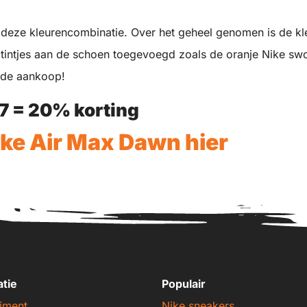
t deze kleurencombinatie. Over het geheel genomen is de kl
 tintjes aan de schoen toegevoegd zoals de oranje Nike sw
ede aankoop!
7
= 20% korting
ke Air Max Dawn hier
atie
Populair
iment
Nike sneakers