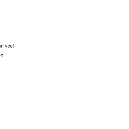
an veel
en