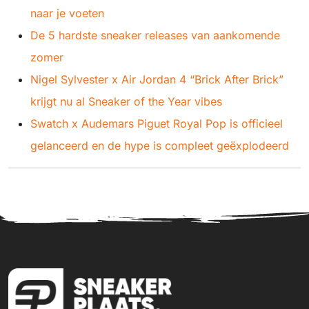
naar je voeten
De 5 hardste sneaker releases van aankomende
zomer
Nigel Sylvester x Air Jordan 4 “Brick After Brick”
krijgt nu al Sneaker of the Year vibes
Swatch x Audemars Piguet Royal Pop is officieel
gelanceerd en de hype is compleet geëxplodeerd