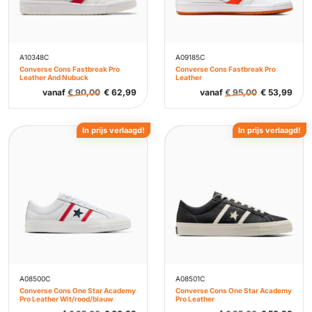
A10348C
A09185C
Converse Cons Fastbreak Pro
Converse Cons Fastbreak Pro
Leather And Nubuck
Leather
vanaf
€
90,00
€
62,99
vanaf
€
95,00
€
53,99
In prijs verlaagd!
In prijs verlaagd!
A08500C
A08501C
Converse Cons One Star Academy
Converse Cons One Star Academy
Pro Leather Wit/rood/blauw
Pro Leather