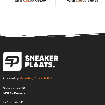
vanaf
€
95,00
€
66,99
vanaf
€
95,00
€
56,99
Powered by
Marketing Concepts B.V.
Gotlandstraat 36
7418 AX Deventer
KVK: 91956099