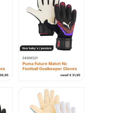
Voor baby`s / peuters
042067_01
Puma Future Match Nc
ves
Football Goalkeeper Gloves
39,95
vanaf
€
31,95