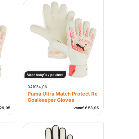
Voor baby`s / peuters
041954_06
Puma Ultra Match Protect Rc
Goalkeeper Gloves
29,95
vanaf
€
53,95