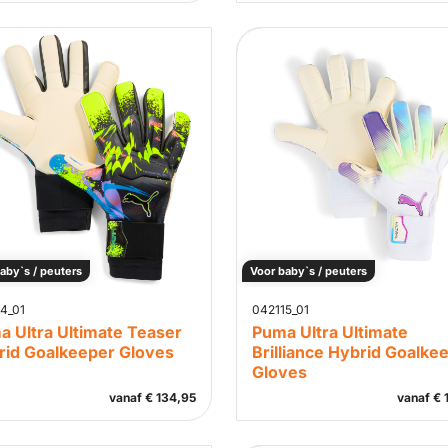
aby`s / peuters
Voor baby`s / peuters
4_01
042115_01
a Ultra Ultimate Teaser
Puma Ultra Ultimate
rid Goalkeeper Gloves
Brilliance Hybrid Goalke
Gloves
vanaf
€
134,95
vanaf
€
1