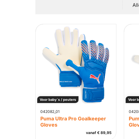
Al
Voor baby`s / peuters
Voor b
042082_01
0420
Puma Ultra Pro Goalkeeper
Pum
Gloves
Glo
vanaf
€
89,95