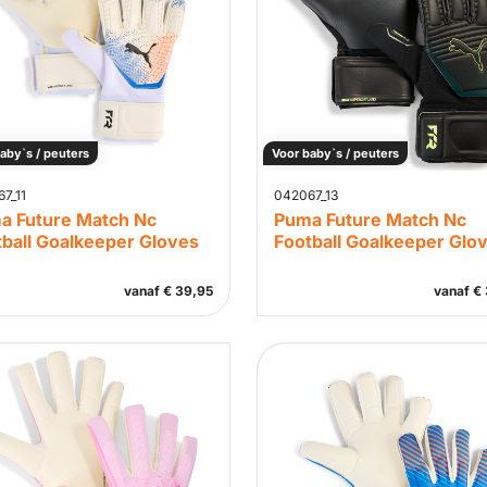
aby`s / peuters
Voor baby`s / peuters
7_11
042067_13
a Future Match Nc
Puma Future Match Nc
tball Goalkeeper Gloves
Football Goalkeeper Glo
vanaf
€
39,95
vanaf
€