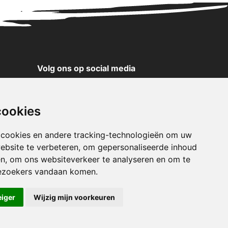
Volg ons op social media
YouTube
Instagram
cookies
Facebook
X
 cookies en andere tracking-technologieën om uw
ebsite te verbeteren, om gepersonaliseerde inhoud
Pinterest
en, om ons websiteverkeer te analyseren en om te
TikTok
ezoekers vandaan komen.
WhatsApp
eiger
Wijzig mijn voorkeuren
klaring