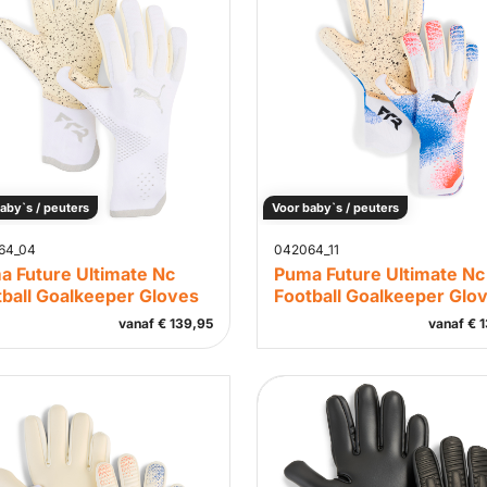
aby`s / peuters
Voor baby`s / peuters
64_04
042064_11
a Future Ultimate Nc
Puma Future Ultimate Nc
tball Goalkeeper Gloves
Football Goalkeeper Glo
vanaf
€
139,95
vanaf
€
1