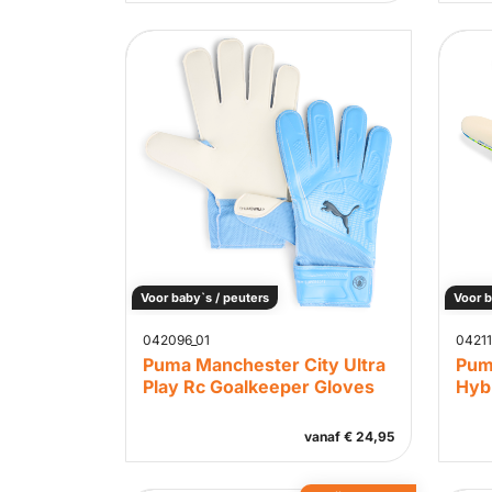
Voor baby`s / peuters
Voor b
042096_01
04211
Puma Manchester City Ultra
Pum
Play Rc Goalkeeper Gloves
Hyb
vanaf
€
24,95