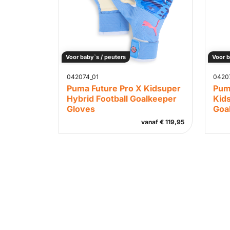
Voor baby`s / peuters
Voor b
042074_01
0420
Puma Future Pro X Kidsuper
Puma
Hybrid Football Goalkeeper
Kids
Gloves
Goa
vanaf
€
119,95