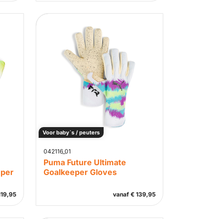
Voor baby`s / peuters
042116_01
Puma Future Ultimate
eper
Goalkeeper Gloves
19,95
vanaf
€
139,95