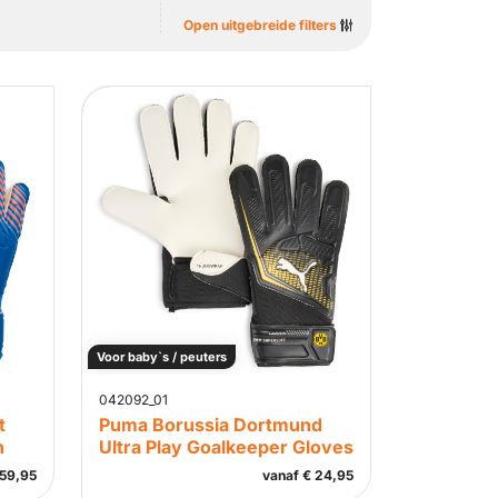
Open uitgebreide filters
Voor baby`s / peuters
042092_01
t
Puma Borussia Dortmund
h
Ultra Play Goalkeeper Gloves
59,95
vanaf
€
24,95