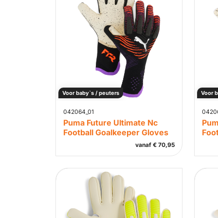
Voor baby`s / peuters
Voor b
042064_01
0420
Puma Future Ultimate Nc
Pum
Football Goalkeeper Gloves
Foo
vanaf
€
70,95