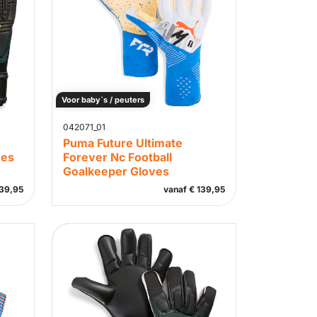
Voor baby`s / peuters
042071_01
Puma Future Ultimate
ves
Forever Nc Football
Goalkeeper Gloves
39,95
vanaf
€
139,95