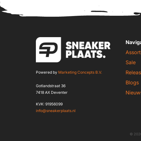
Navig
Assort
Sale
Releas
Powered by
Marketing Concepts B.V.
Blogs
Gotlandstraat 36
Nieuw
7418 AX Deventer
KVK: 91956099
info@sneakerplaats.nl
© 2026