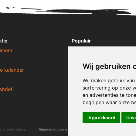
atie
Populair
iment
Nike sneakers
Adidas sneakers
Wij gebruiken 
e kalender
New Balance sneakers
Puma sneakers
Wij maken gebruik van
surfervaring op onze w
sbrief
Converse sneakers
en advertenties te ton
begrijpen waar onze b
Ik ga akkoord
Ik w
 Sneakerplaats.nl
|
Algemene voorwaarden
|
Disclaimer
|
Privacy ver