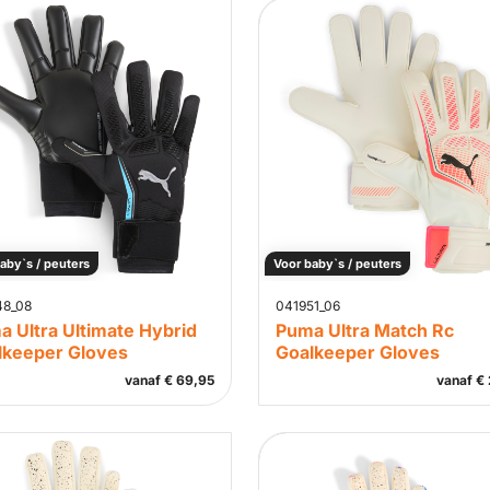
aby`s / peuters
Voor baby`s / peuters
48_08
041951_06
 Ultra Ultimate Hybrid
Puma Ultra Match Rc
lkeeper Gloves
Goalkeeper Gloves
vanaf
€
69,95
vanaf
€