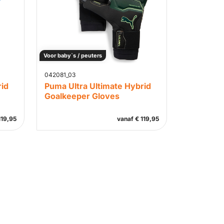
Voor baby`s / peuters
042081_03
rid
Puma Ultra Ultimate Hybrid
Goalkeeper Gloves
19,95
vanaf
€
119,95