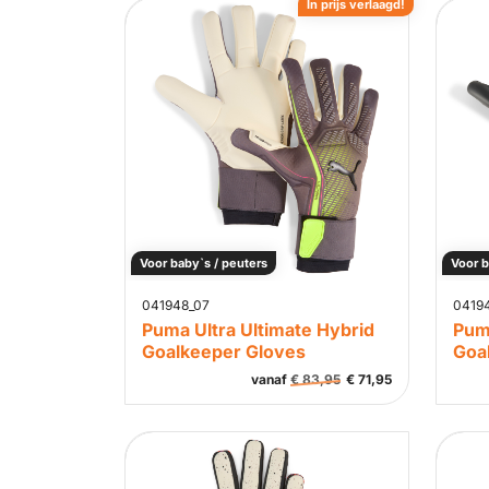
In prijs verlaagd!
Voor baby`s / peuters
Voor b
041948_07
0419
Puma Ultra Ultimate Hybrid
Puma
Goalkeeper Gloves
Goa
vanaf
€
83,95
€
71,95