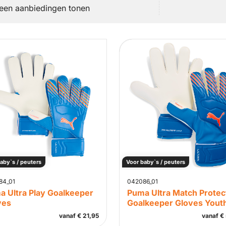
leen aanbiedingen tonen
aby`s / peuters
Voor baby`s / peuters
84_01
042086_01
a Ultra Play Goalkeeper
Puma Ultra Match Protec
ves
Goalkeeper Gloves Yout
vanaf
€
21,95
vanaf
€