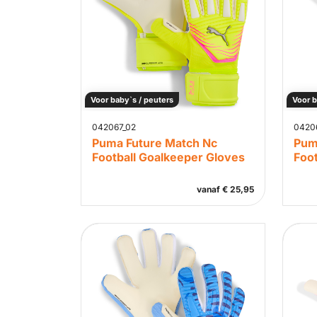
Voor baby`s / peuters
Voor b
042067_02
04206
Puma Future Match Nc
Pum
Football Goalkeeper Gloves
Foo
vanaf
€
25,95