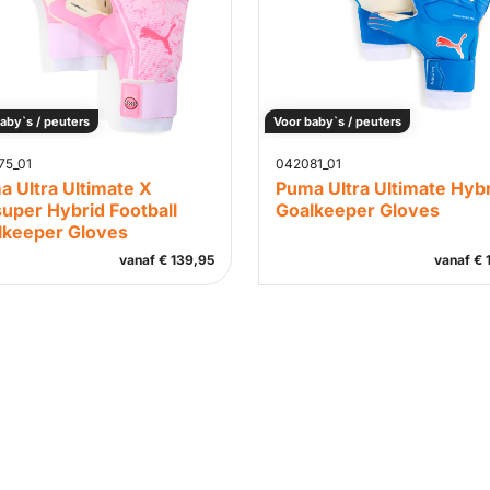
aby`s / peuters
Voor baby`s / peuters
75_01
042081_01
 Ultra Ultimate X
Puma Ultra Ultimate Hyb
uper Hybrid Football
Goalkeeper Gloves
lkeeper Gloves
vanaf
€
139,95
vanaf
€
1