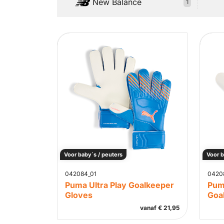
New Balance
1
Voor baby`s / peuters
Voor b
042084_01
0420
Puma Ultra Play Goalkeeper
Pum
Gloves
Goa
vanaf
€
21,95