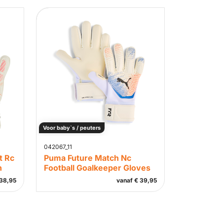
Voor baby`s / peuters
042067_11
t Rc
Puma Future Match Nc
h
Football Goalkeeper Gloves
38,95
vanaf
€
39,95