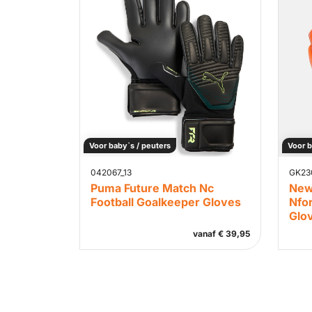
Voor baby`s / peuters
Voor b
042067_13
GK23
Puma Future Match Nc
New
Football Goalkeeper Gloves
Nfor
Glo
vanaf
€
39,95