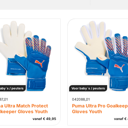
aby`s / peuters
Voor baby`s / peuters
87_01
042088_01
a Ultra Match Protect
Puma Ultra Pro Goalkeep
lkeeper Gloves Youth
Gloves Youth
vanaf
€
49,95
vanaf
€