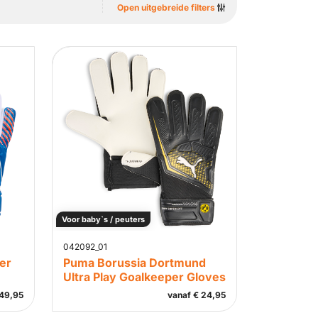
Open uitgebreide filters
Voor baby`s / peuters
042092_01
er
Puma Borussia Dortmund
Ultra Play Goalkeeper Gloves
49,95
vanaf
€
24,95