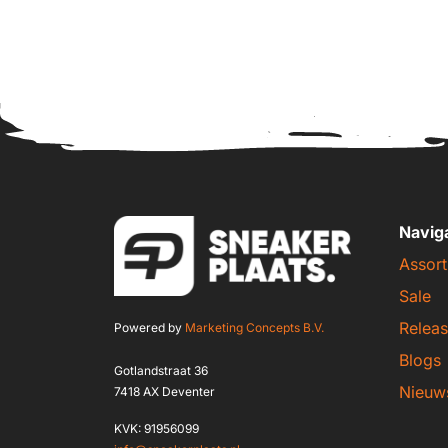
Navig
Assort
Sale
Releas
Powered by
Marketing Concepts B.V.
Blogs
Gotlandstraat 36
Nieuw
7418 AX Deventer
KVK: 91956099