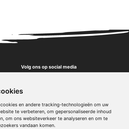
Volg ons op social media
YouTube
Instagram
cookies
Facebook
X
 cookies en andere tracking-technologieën om uw
ebsite te verbeteren, om gepersonaliseerde inhoud
Pinterest
en, om ons websiteverkeer te analyseren en om te
TikTok
ezoekers vandaan komen.