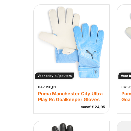
Voor baby`s / peuters
Voor b
042096_01
0419
Puma Manchester City Ultra
Pum
Play Rc Goalkeeper Gloves
Goa
vanaf
€
24,95