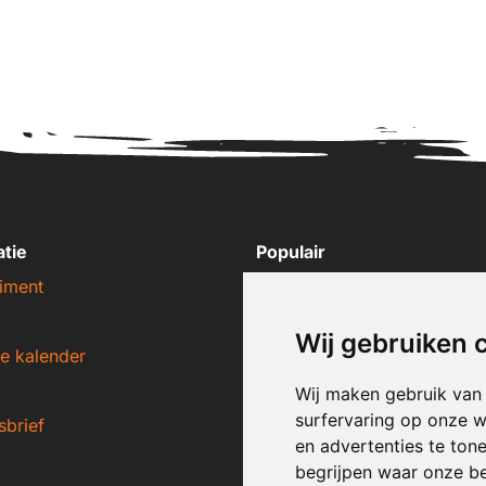
atie
Populair
iment
Nike sneakers
Adidas sneakers
Wij gebruiken 
e kalender
New Balance sneakers
Puma sneakers
Wij maken gebruik van
surfervaring op onze w
sbrief
Converse sneakers
en advertenties te ton
begrijpen waar onze b