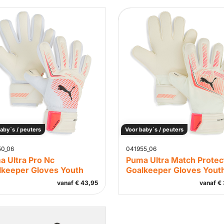
aby`s / peuters
Voor baby`s / peuters
50_06
041955_06
a Ultra Pro Nc
Puma Ultra Match Protec
lkeeper Gloves Youth
Goalkeeper Gloves Yout
vanaf
€
43,95
vanaf
€