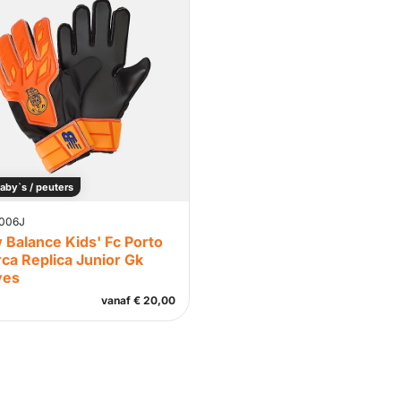
aby`s / peuters
006J
 Balance Kids' Fc Porto
ca Replica Junior Gk
ves
vanaf
€
20,00