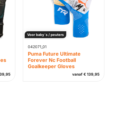
Voor baby`s / peuters
042071_01
Puma Future Ultimate
ves
Forever Nc Football
Goalkeeper Gloves
39,95
vanaf
€
139,95