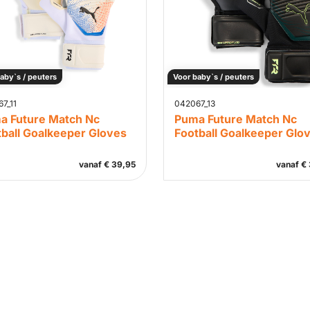
aby`s / peuters
Voor baby`s / peuters
7_11
042067_13
a Future Match Nc
Puma Future Match Nc
tball Goalkeeper Gloves
Football Goalkeeper Glo
vanaf
€
39,95
vanaf
€