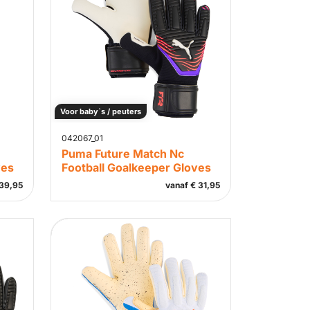
Voor baby`s / peuters
042067_01
Puma Future Match Nc
ves
Football Goalkeeper Gloves
39,95
vanaf
€
31,95