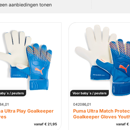
leen aanbiedingen tonen
aby`s / peuters
Voor baby`s / peuters
84_01
042086_01
a Ultra Play Goalkeeper
Puma Ultra Match Protec
ves
Goalkeeper Gloves Yout
vanaf
€
21,95
vanaf
€