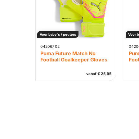
Voor baby`s / peuters
Voor b
042067_02
04206
Puma Future Match Nc
Pum
Football Goalkeeper Gloves
Foo
vanaf
€
25,95