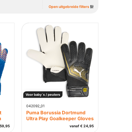
Open uitgebreide filters
Voor baby`s / peuters
042092_01
t
Puma Borussia Dortmund
h
Ultra Play Goalkeeper Gloves
59,95
vanaf
€
24,95