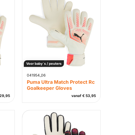
Voor baby`s / peuters
041954_06
Puma Ultra Match Protect Rc
Goalkeeper Gloves
29,95
vanaf
€
53,95