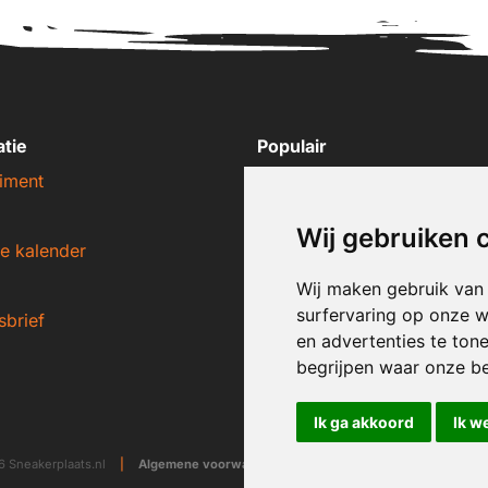
atie
Populair
iment
Nike sneakers
Adidas sneakers
Wij gebruiken 
e kalender
New Balance sneakers
Puma sneakers
Wij maken gebruik van
surfervaring op onze w
sbrief
Converse sneakers
en advertenties te ton
begrijpen waar onze b
Ik ga akkoord
Ik w
 Sneakerplaats.nl
|
Algemene voorwaarden
|
Disclaimer
|
Privacy ver