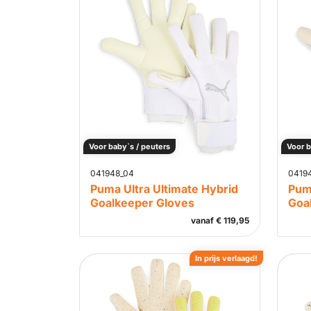
Voor baby`s / peuters
Voor b
041948_04
0419
Puma Ultra Ultimate Hybrid
Puma
Goalkeeper Gloves
Goa
vanaf
€
119,95
In prijs verlaagd!