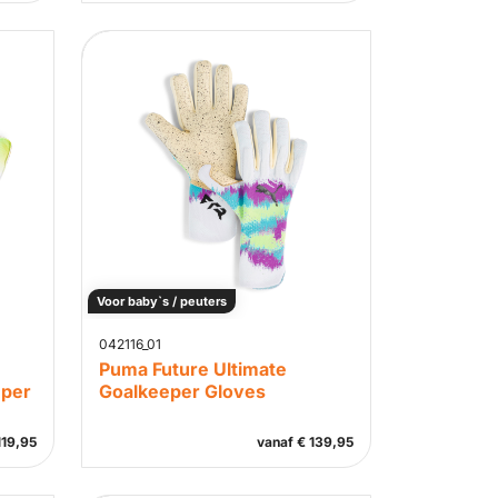
Voor baby`s / peuters
042116_01
Puma Future Ultimate
eper
Goalkeeper Gloves
19,95
vanaf
€
139,95