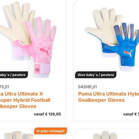
aby`s / peuters
Voor baby`s / peuters
75_01
042081_01
 Ultra Ultimate X
Puma Ultra Ultimate Hyb
uper Hybrid Football
Goalkeeper Gloves
lkeeper Gloves
vanaf
€
139,95
vanaf
€
1
In prijs verlaagd!