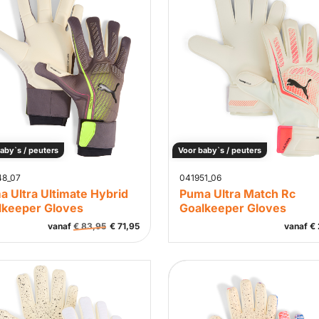
aby`s / peuters
Voor baby`s / peuters
48_07
041951_06
 Ultra Ultimate Hybrid
Puma Ultra Match Rc
lkeeper Gloves
Goalkeeper Gloves
vanaf
€
83,95
€
71,95
vanaf
€