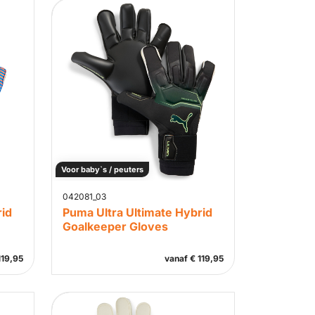
Voor baby`s / peuters
042081_03
rid
Puma Ultra Ultimate Hybrid
Goalkeeper Gloves
19,95
vanaf
€
119,95