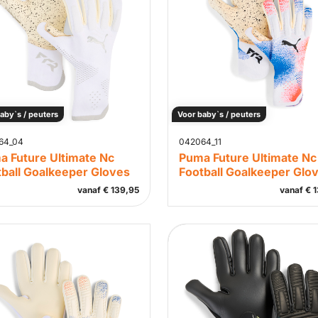
aby`s / peuters
Voor baby`s / peuters
64_04
042064_11
a Future Ultimate Nc
Puma Future Ultimate Nc
tball Goalkeeper Gloves
Football Goalkeeper Glo
vanaf
€
139,95
vanaf
€
1