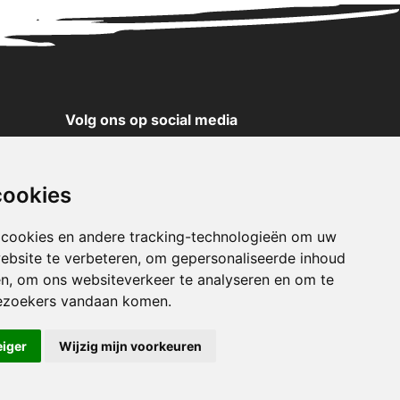
Volg ons op social media
YouTube
Instagram
cookies
Facebook
X
 cookies en andere tracking-technologieën om uw
ebsite te verbeteren, om gepersonaliseerde inhoud
Pinterest
en, om ons websiteverkeer te analyseren en om te
TikTok
ezoekers vandaan komen.
WhatsApp
eiger
Wijzig mijn voorkeuren
klaring