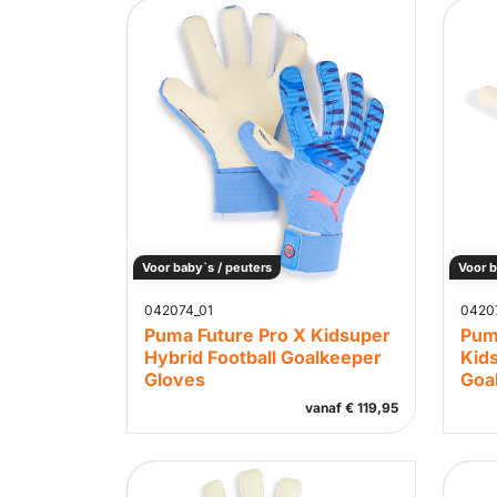
Voor baby`s / peuters
Voor b
042074_01
0420
Puma Future Pro X Kidsuper
Puma
Hybrid Football Goalkeeper
Kids
Gloves
Goa
vanaf
€
119,95