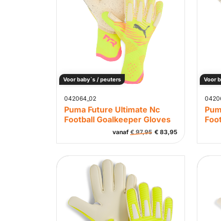
Voor baby`s / peuters
Voor b
042064_02
0420
Puma Future Ultimate Nc
Pum
Football Goalkeeper Gloves
Foo
vanaf
€
97,95
€
83,95