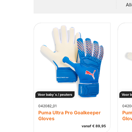
Al
Voor baby`s / peuters
Voor b
042082_01
0420
Puma Ultra Pro Goalkeeper
Pum
Gloves
Glo
vanaf
€
89,95