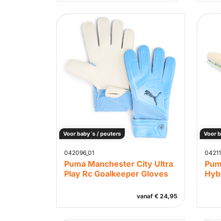
Voor baby`s / peuters
Voor b
042096_01
04211
Puma Manchester City Ultra
Pum
Play Rc Goalkeeper Gloves
Hyb
vanaf
€
24,95