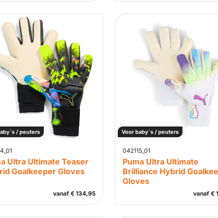
aby`s / peuters
Voor baby`s / peuters
4_01
042115_01
a Ultra Ultimate Teaser
Puma Ultra Ultimate
rid Goalkeeper Gloves
Brilliance Hybrid Goalke
Gloves
vanaf
€
134,95
vanaf
€
1