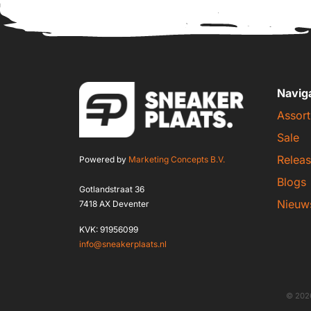
Navig
Assort
Sale
Releas
Powered by
Marketing Concepts B.V.
Blogs
Gotlandstraat 36
Nieuw
7418 AX Deventer
KVK: 91956099
info@sneakerplaats.nl
© 2026