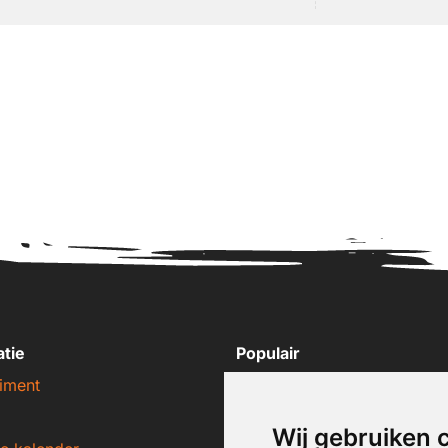
atie
Populair
iment
Nike sneakers
Adidas sneakers
Wij gebruiken 