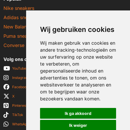
Nike sneakers
Adidas sneakers
New Balance sneakers
Wij gebruiken cookies
Puma sneakers
Wij maken gebruik van cookies en
Converse sneakers
andere tracking-technologieën om
uw surfervaring op onze website
Volg ons op social media
te verbeteren, om
YouTube
gepersonaliseerde inhoud en
advertenties te tonen, om ons
Instagram
websiteverkeer te analyseren en
Facebook
om te begrijpen waar onze
X
bezoekers vandaan komen.
Pinterest
Ik ga akkoord
TikTok
WhatsApp
Ik weiger