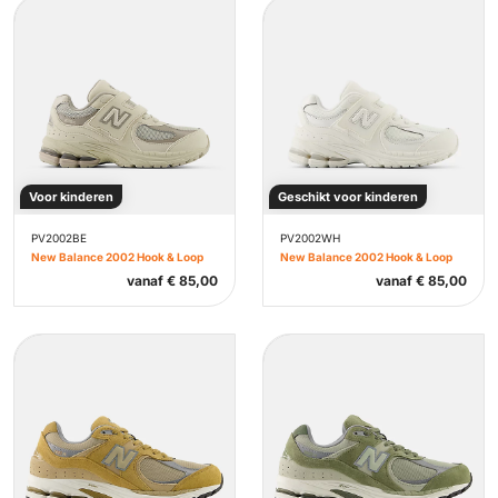
Voor kinderen
Geschikt voor kinderen
PV2002BE
PV2002WH
New Balance 2002 Hook & Loop
New Balance 2002 Hook & Loop
vanaf
€
85,00
vanaf
€
85,00