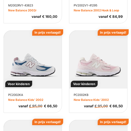
M2002RV1-43823
PV2002V1-41295
New Balance 2002r
New Balance 2002 Hook & Loop
vanaf
€
160,00
vanaf
€
84,99
In prijs verlaagd!
In prijs verlaagd!
Voor kinderen
Voor kinderen
PC2002KA
PC2002KB
New Balance Kids' 2002
New Balance Kids' 2002
vanaf
€
95,00
€
66,50
vanaf
€
95,00
€
66,50
In prijs verlaagd!
In prijs verlaagd!