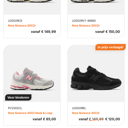
U2002RCE
U2002RV1-49880
New Balance 2002r
New Balance 2002r
vanaf
€
149,99
vanaf
€
150,00
In prijs verlaagd!
Voor kinderen
PV2002CL
U2002RBL
New Balance 2002 Hook & Loop
New Balance 2002r
vanaf
€
85,00
vanaf
€
149,99
€
120,00