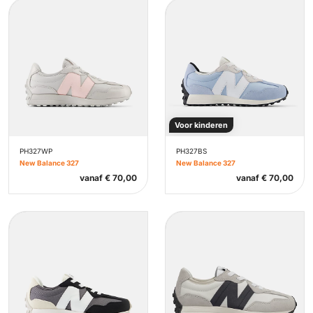
Voor kinderen
PH327WP
PH327BS
New Balance 327
New Balance 327
vanaf
€
70,00
vanaf
€
70,00