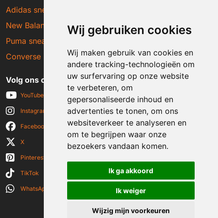
Adidas sneakers
New Balance sneakers
Wij gebruiken cookies
Puma sneakers
Wij maken gebruik van cookies en
Converse sneakers
andere tracking-technologieën om
uw surfervaring op onze website
Volg ons op social media
te verbeteren, om
YouTube
gepersonaliseerde inhoud en
advertenties te tonen, om ons
Instagram
websiteverkeer te analyseren en
Facebook
om te begrijpen waar onze
X
bezoekers vandaan komen.
Pinterest
Ik ga akkoord
TikTok
WhatsApp
Ik weiger
Wijzig mijn voorkeuren