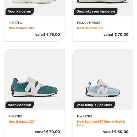
Voor kinderen
Geschikt voor kinderen
PH327FG
PH327V1-35065
New Balance 327
New Balance 327
vanaf
€
75,00
vanaf
€
70,00
Voor kinderen
Voor baby`s / peuters
PH327BD
NW327BS
New Balance 327
New Balance 327 New-b Hook &
Loop
vanaf
€
70,00
vanaf
€
60,00