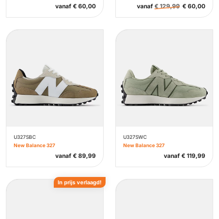
vanaf
€
60,00
vanaf
€
129,99
€
60,00
U327SBC
U327SWC
New Balance 327
New Balance 327
vanaf
€
89,99
vanaf
€
119,99
In prijs verlaagd!