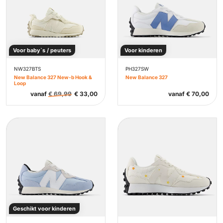
Voor baby`s / peuters
Voor kinderen
NW327BTS
PH327SW
New Balance 327 New-b Hook &
New Balance 327
Loop
vanaf
€
69,99
€
33,00
vanaf
€
70,00
Geschikt voor kinderen