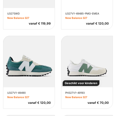
U327SWD
U327V1-49485-PMG-EMEA
New Balance 327
New Balance 327
vanaf
€
119,99
vanaf
€
120,00
Geschikt voor kinderen
U327V1-49490
PH327V1-49193
New Balance 327
New Balance 327
vanaf
€
120,00
vanaf
€
70,00