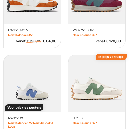
U327V1-44135
MS327V1-36623
New Balance 327
New Balance 327
vanaf
€
120,00
€
84,00
vanaf
€
120,00
In prijs verlaagd!
Voor baby`s / peuters
NW327SW
U327LX
New Balance 327 New-b Hook &
New Balance 327
Loop