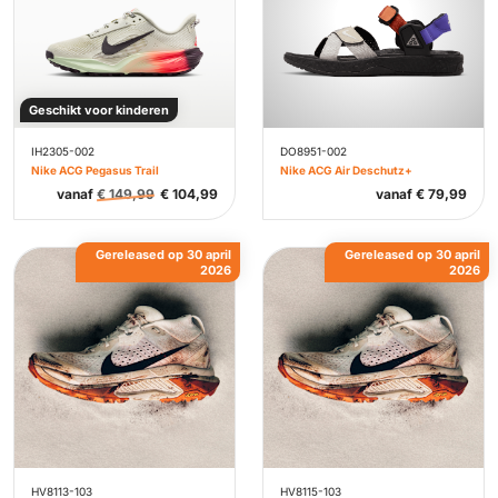
Geschikt voor kinderen
IH2305-002
DO8951-002
Nike ACG Pegasus Trail
Nike ACG Air Deschutz+
vanaf
€
149,99
€
104,99
vanaf
€
79,99
Gereleased op 30 april
Gereleased op 30 april
2026
2026
HV8113-103
HV8115-103