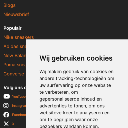
Blogs
Nieuwsbrief
Populair
Nike sneakers
Adidas sneakers
New Balance sneakers
Wij gebruiken cookies
Puma sneakers
Wij maken gebruik van cookies en
Converse sneakers
andere tracking-technologieën om
uw surfervaring op onze website
Volg ons op social media
te verbeteren, om
YouTube
gepersonaliseerde inhoud en
advertenties te tonen, om ons
Instagram
websiteverkeer te analyseren en
Facebook
om te begrijpen waar onze
X
bezoekers vandaan komen.