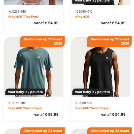
Voor baby`s / peuters
HJ0252-010
IO9650-010
Nike ACG 'Tree Frog'
Nike ACG
vanaf
€
54,99
vanaf
€
54,99
Gereleased op 23 maart
Gereleased op 23 maart
2026
2026
Voor baby`s / peuters
Voor baby`s / peuters
IO9677-382
IO9689-010
Nike ACG 'Solar Chase'
Nike ACG 'Solar Chase'
vanaf
€
59,99
vanaf
€
54,99
Gereleased op 23 maart
Gereleased op 23 maart