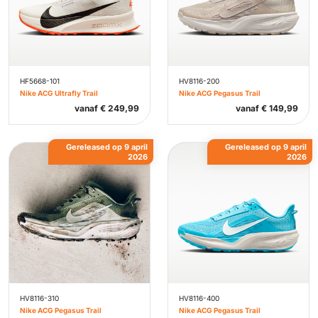
HF5668-101
HV8116-200
Nike ACG Ultrafly Trail
Nike ACG Pegasus Trail
vanaf
€
249,99
vanaf
€
149,99
Gereleased op 9 april
Gereleased op 9 april
2026
2026
HV8116-310
HV8116-400
Nike ACG Pegasus Trail
Nike ACG Pegasus Trail