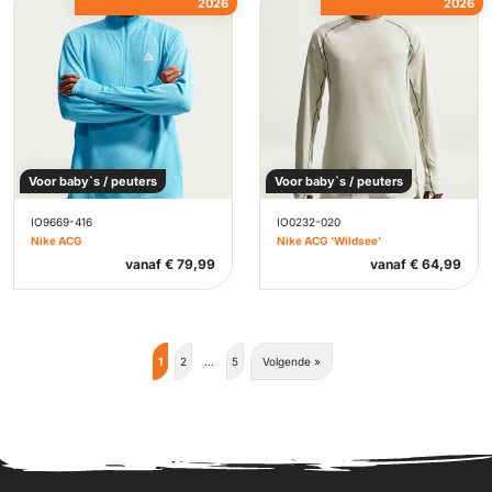
2026
2026
Voor baby`s / peuters
Voor baby`s / peuters
IO9669-416
IO0232-020
Nike ACG
Nike ACG 'Wildsee'
vanaf
€
79,99
vanaf
€
64,99
1
2
…
5
Volgende »