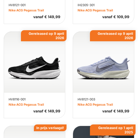
HV8121-001
IH2305-301
Nike ACG Pegasus Trail
Nike ACG Pegasus Trail
vanaf
€
149,99
vanaf
€
109,99
Gereleased op 9 april
Gereleased op 9 april
2026
2026
HV8116-001
HV8121-003
Nike ACG Pegasus Trail
Nike ACG Pegasus Trail
vanaf
€
149,99
vanaf
€
149,99
In prijs verlaagd!
Gereleased op 1 april
2025