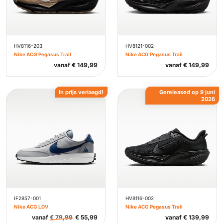
HV8116-203
HV8121-002
Nike ACG Pegasus Trail
Nike ACG Pegasus Trail
vanaf
€
149,99
vanaf
€
149,99
In prijs verlaagd!
Gereleased op 9 juni
2026
IF2857-001
HV8116-002
Nike ACG LDV
Nike ACG Pegasus Trail
vanaf
€
79,99
€
55,99
vanaf
€
139,99