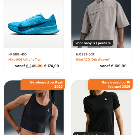
Voor baby`s / peuters
HF5668-400
HJ2883-009
Nike ACG Ultrafly Trail
Nike ACG 'Orb Weaver'
vanaf
€
249,99
€
174,99
vanaf
€
109,99
Gereleased op 8 juli
Gereleased op 16
2025
februari 2026