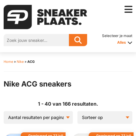
Selecteer je maat
Alles
Home
»
Nike
»
ACG
Nike ACG sneakers
1 - 40 van 166 resultaten.
Gereleased op 23 juli
Gereleased op 23 juli