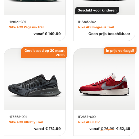
Geschikt voor kinderen
HV8121-301
IH2305-302
Nike ACG Pegasus Trail
Nike ACG Pegasus Trail
vanaf
€
149,99
Geen prijs beschikbaar
Gereleased op 30 maart
In prijs verlaagd!
2026
HF5668-001
IF2857-600
Nike ACG Ultrafly Trail
Nike ACG LDV
vanaf
€
174,99
vanaf
€
74,99
€
52,49