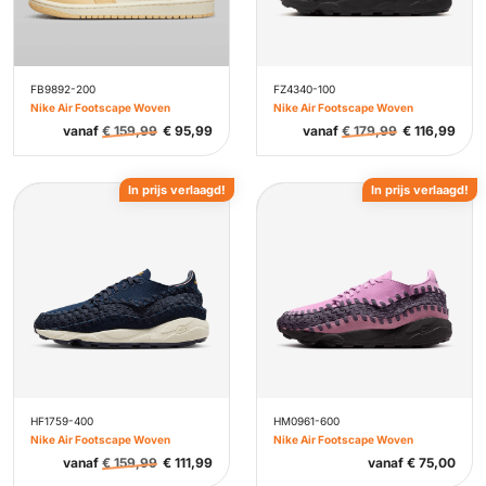
FB9892-200
FZ4340-100
Nike Air Footscape Woven
Nike Air Footscape Woven
vanaf
€
159,99
€
95,99
vanaf
€
179,99
€
116,99
In prijs verlaagd!
In prijs verlaagd!
HF1759-400
HM0961-600
Nike Air Footscape Woven
Nike Air Footscape Woven
vanaf
€
159,99
€
111,99
vanaf
€
75,00