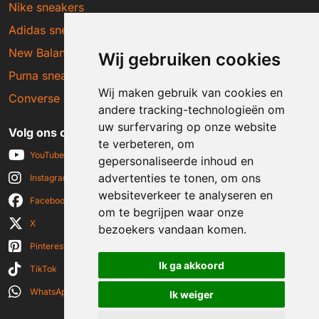
Nike sneakers
Adidas sneakers
New Balance sneakers
Wij gebruiken cookies
Puma sneakers
Wij maken gebruik van cookies en
Converse sneakers
andere tracking-technologieën om
uw surfervaring op onze website
Volg ons op social media
te verbeteren, om
YouTube
gepersonaliseerde inhoud en
advertenties te tonen, om ons
Instagram
websiteverkeer te analyseren en
Facebook
om te begrijpen waar onze
X
bezoekers vandaan komen.
Pinterest
Ik ga akkoord
TikTok
WhatsApp
Ik weiger