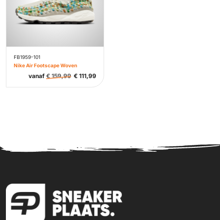
FB1959-101
Nike Air Footscape Woven
vanaf
€
159,99
€
111,99