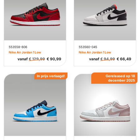
553558-606
553560-045
Nike Air Jordan 1 Low
Nike Air Jordan 1 Low
vanaf
€
129,99
€
90,99
vanaf
€
94,99
€
66,49
In prijs verlaagd!
Gereleased op 18
december 2025