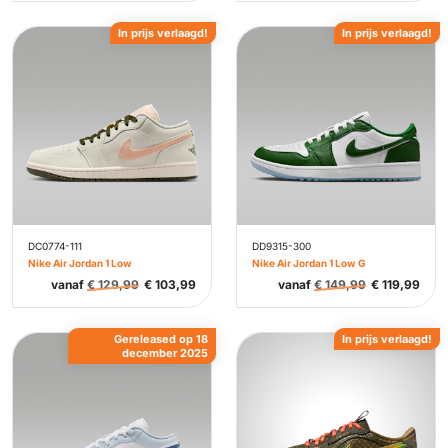
In prijs verlaagd!
In prijs verlaagd!
DC0774-111
DD9315-300
Nike Air Jordan 1 Low
Nike Air Jordan 1 Low G
vanaf
€
129,99
€
103,99
vanaf
€
149,99
€
119,99
Gereleased op 18
In prijs verlaagd!
december 2025