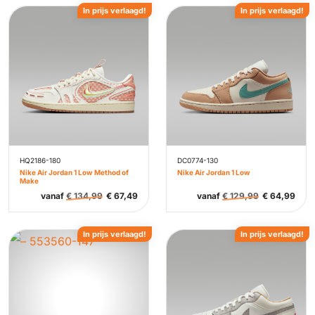
In prijs verlaagd!
In prijs verlaagd!
HQ2186-180
DC0774-130
Nike Air Jordan 1 Low Method of
Nike Air Jordan 1 Low
Make
vanaf
€
134,99
€
67,49
vanaf
€
129,99
€
64,99
In prijs verlaagd!
In prijs verlaagd!