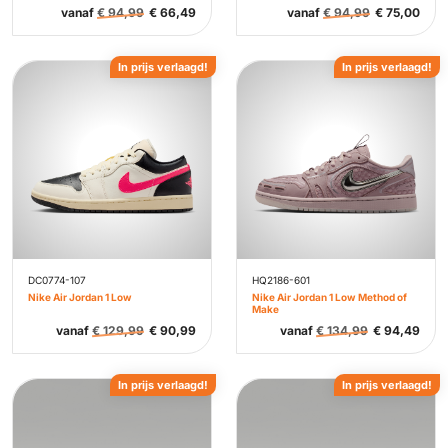
vanaf
€
94,99
€
66,49
vanaf
€
94,99
€
75,00
In prijs verlaagd!
In prijs verlaagd!
DC0774-107
HQ2186-601
Nike Air Jordan 1 Low
Nike Air Jordan 1 Low Method of
Make
vanaf
€
129,99
€
90,99
vanaf
€
134,99
€
94,49
In prijs verlaagd!
In prijs verlaagd!