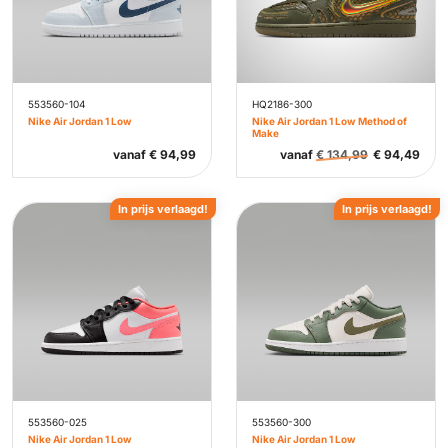
553560-104
HQ2186-300
Nike Air Jordan 1 Low
Nike Air Jordan 1 Low Method of
Make
vanaf
€
94,99
vanaf
€
134,99
€
94,49
In prijs verlaagd!
In prijs verlaagd!
553560-025
553560-300
Nike Air Jordan 1 Low
Nike Air Jordan 1 Low