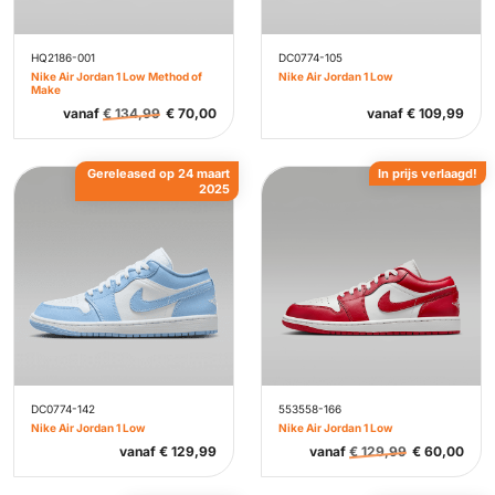
HQ2186-001
DC0774-105
Nike Air Jordan 1 Low Method of
Nike Air Jordan 1 Low
Make
vanaf
€
134,99
€
70,00
vanaf
€
109,99
Gereleased op 24 maart
In prijs verlaagd!
2025
DC0774-142
553558-166
Nike Air Jordan 1 Low
Nike Air Jordan 1 Low
vanaf
€
129,99
vanaf
€
129,99
€
60,00