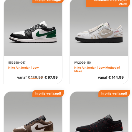
2026
553558-047
IW2026-110
Nike Air Jordan 1 Low
Nike Air Jordan 1 Low Method of
Make
vanaf
€
139,99
€
97,99
vanaf
€
144,99
In prijs verlaagd!
In prijs verlaagd!