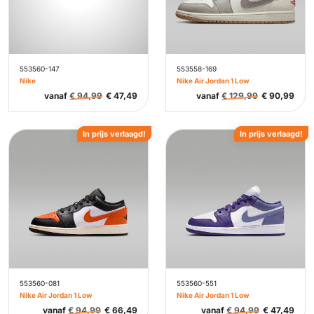
553560-147
553558-169
Nike
Nike Air Jordan 1 Low
vanaf
€
94,99
€
47,49
vanaf
€
129,99
€
90,99
In prijs verlaagd!
In prijs verlaagd!
553560-081
553560-551
Nike Air Jordan 1 Low
Nike Air Jordan 1 Low
vanaf
€
94,99
€
66,49
vanaf
€
94,99
€
47,49