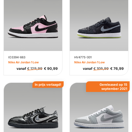
IO3394-663
HV4775-001
Nike Air Jordan 1 Low
Nike Air Jordan 1 Low
vanaf
€
129,99
€
90,99
vanaf
€
109,99
€
76,99
In prijs verlaagd!
Gereleased op 15
september 2021