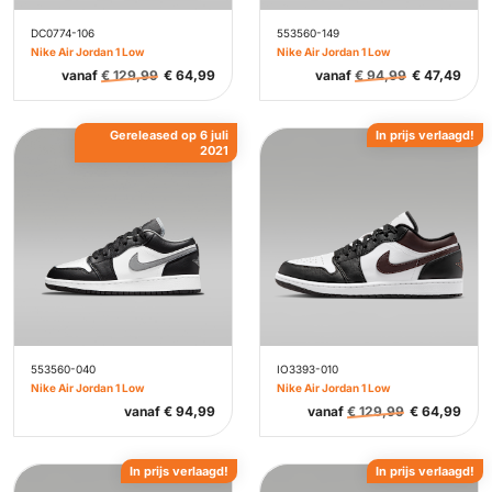
DC0774-106
553560-149
Nike Air Jordan 1 Low
Nike Air Jordan 1 Low
vanaf
€
129,99
€
64,99
vanaf
€
94,99
€
47,49
Gereleased op 6 juli
In prijs verlaagd!
2021
553560-040
IO3393-010
Nike Air Jordan 1 Low
Nike Air Jordan 1 Low
vanaf
€
94,99
vanaf
€
129,99
€
64,99
In prijs verlaagd!
In prijs verlaagd!