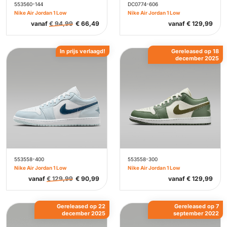
553560-144
DC0774-606
Nike Air Jordan 1 Low
Nike Air Jordan 1 Low
vanaf
€
94,99
€
66,49
vanaf
€
129,99
In prijs verlaagd!
Gereleased op 18
december 2025
553558-400
553558-300
Nike Air Jordan 1 Low
Nike Air Jordan 1 Low
vanaf
€
129,99
€
90,99
vanaf
€
129,99
Gereleased op 22
Gereleased op 7
december 2025
september 2022