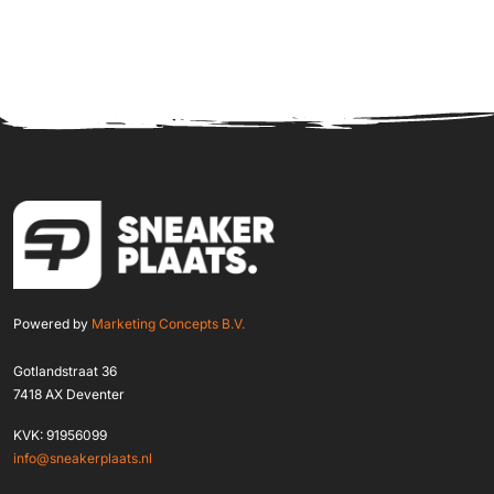
Powered by
Marketing Concepts B.V.
Gotlandstraat 36
7418 AX Deventer
KVK: 91956099
info@sneakerplaats.nl