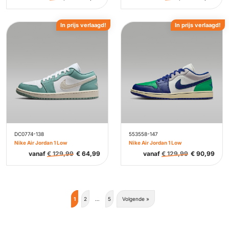
In prijs verlaagd!
In prijs verlaagd!
DC0774-138
553558-147
Nike Air Jordan 1 Low
Nike Air Jordan 1 Low
vanaf
€
129,99
€
64,99
vanaf
€
129,99
€
90,99
1
2
…
5
Volgende »