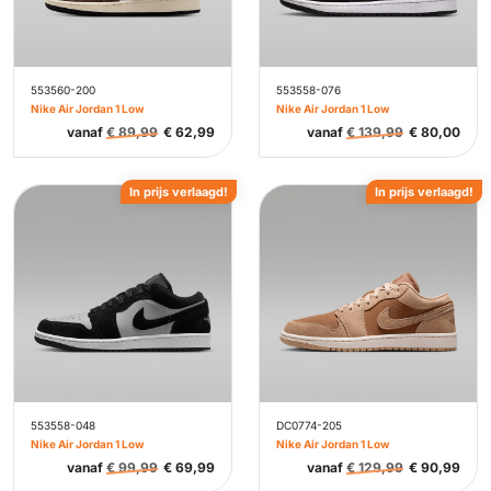
553560-200
553558-076
Nike Air Jordan 1 Low
Nike Air Jordan 1 Low
vanaf
€
89,99
€
62,99
vanaf
€
139,99
€
80,00
In prijs verlaagd!
In prijs verlaagd!
553558-048
DC0774-205
Nike Air Jordan 1 Low
Nike Air Jordan 1 Low
vanaf
€
99,99
€
69,99
vanaf
€
129,99
€
90,99