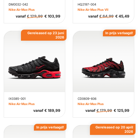
DM0032-042
HQ2197-004
Nike Air Max Plus
Nike Air Max Plus VII
vanaf
€
129,99
€
103,99
vanaf
€
64,99
€
45,49
Gereleased op 23 juni
In prijs verlaagd!
2026
IX0385-001
CD0609-606
Nike Air Max Plus
Nike Air Max Plus
vanaf
€
189,99
vanaf
€
179,99
€
125,99
In prijs verlaagd!
Gereleased op 20 april
2026