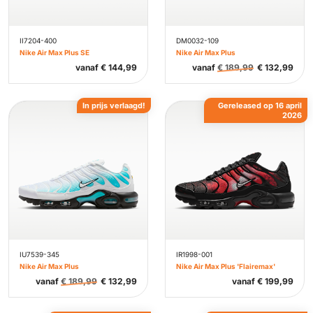
II7204-400
DM0032-109
Nike Air Max Plus SE
Nike Air Max Plus
vanaf
€
144,99
vanaf
€
189,99
€
132,99
In prijs verlaagd!
Gereleased op 16 april
2026
IU7539-345
IR1998-001
Nike Air Max Plus
Nike Air Max Plus 'Flairemax'
vanaf
€
189,99
€
132,99
vanaf
€
199,99