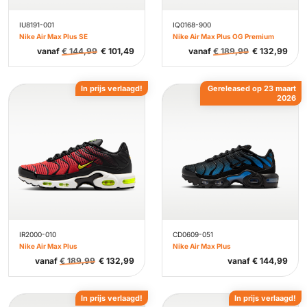
IU8191-001
IQ0168-900
Nike Air Max Plus SE
Nike Air Max Plus OG Premium
vanaf
€
144,99
€
101,49
vanaf
€
189,99
€
132,99
In prijs verlaagd!
Gereleased op 23 maart
2026
IR2000-010
CD0609-051
Nike Air Max Plus
Nike Air Max Plus
vanaf
€
189,99
€
132,99
vanaf
€
144,99
In prijs verlaagd!
In prijs verlaagd!