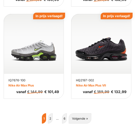
In prijs verlaagd!
In prijs verlaagd!
IQ7676-100
HQ2197-002
Nike Air Max Plus
Nike Air Max Plus VII
vanaf
€
144,99
€
101,49
vanaf
€
189,99
€
132,99
1
2
…
6
Volgende »