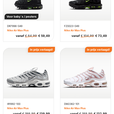
Voor baby`s / peuters
DR7996-049
FZ0023-049
Nike Air Max Plus
Nike Air Max Plus
vanaf
€
84,99
€
59,49
vanaf
€
104,99
€
73,49
In prijs verlaagd!
In prijs verlaagd!
IR1992-100
DM2362-101
Nike Air Max Plus
Nike Air Max Plus
vanaf
€
199,99
€
139,99
vanaf
€
189,99
€
132,99