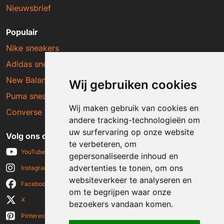
Nieuwsbrief
Populair
Nike sneakers
Adidas sneakers
New Balance sneakers
Wij gebruiken cookies
Puma sneakers
Wij maken gebruik van cookies en
Converse sneakers
andere tracking-technologieën om
uw surfervaring op onze website
Volg ons op social media
te verbeteren, om
YouTube
gepersonaliseerde inhoud en
advertenties te tonen, om ons
Instagram
websiteverkeer te analyseren en
Facebook
om te begrijpen waar onze
X
bezoekers vandaan komen.
Pinterest