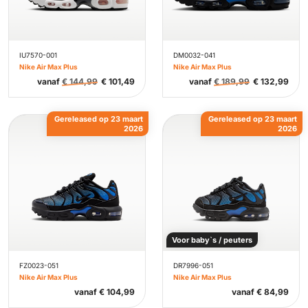
IU7570-001
DM0032-041
Nike Air Max Plus
Nike Air Max Plus
vanaf
€
144,99
€
101,49
vanaf
€
189,99
€
132,99
Gereleased op 23 maart
Gereleased op 23 maart
2026
2026
Voor baby`s / peuters
FZ0023-051
DR7996-051
Nike Air Max Plus
Nike Air Max Plus
vanaf
€
104,99
vanaf
€
84,99