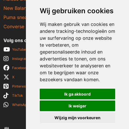
New Balance sneakers
Wij gebruiken cookies
Puma sneakers
Wij maken gebruik van cookies en
Converse sneakers
andere tracking-technologieën om
uw surfervaring op onze website
Volg ons op social media
te verbeteren, om
YouTube
gepersonaliseerde inhoud en
advertenties te tonen, om ons
Instagram
websiteverkeer te analyseren en
Facebook
om te begrijpen waar onze
X
bezoekers vandaan komen.
Pinterest
Ik ga akkoord
TikTok
WhatsApp
Ik weiger
Wijzig mijn voorkeuren
© 2026 Sneakerplaats.nl
|
Algemene voorwaarden
|
Disclaimer
|
Privacy verklaring