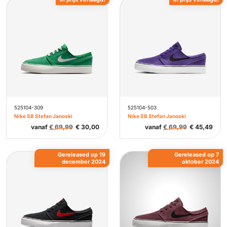
525104-309
525104-503
Nike SB Stefan Janoski
Nike SB Stefan Janoski
vanaf
€
69,99
€
30,00
vanaf
€
69,99
€
45,49
Gereleased op 19
Gereleased op 7
december 2024
oktober 2024