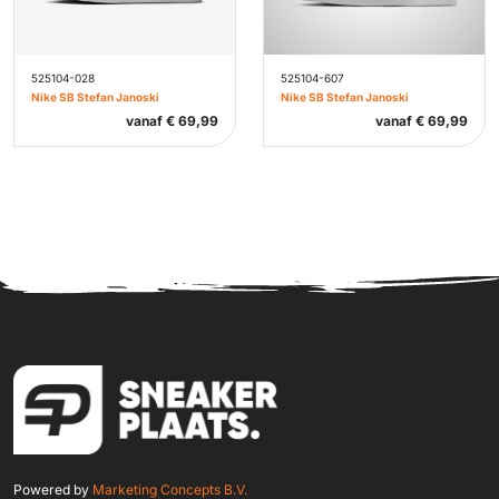
525104-028
525104-607
Nike SB Stefan Janoski
Nike SB Stefan Janoski
vanaf
€
69,99
vanaf
€
69,99
Powered by
Marketing Concepts B.V.