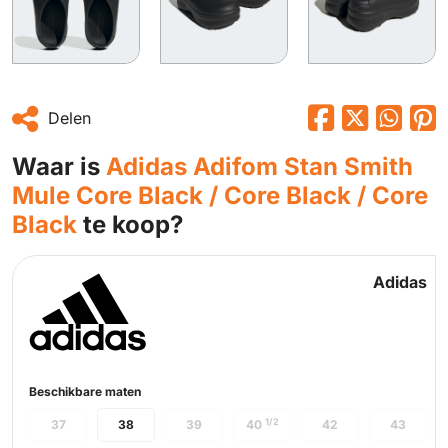
Delen
Waar is
Adidas Adifom Stan Smith
Mule Core Black / Core Black / Core
Black
te koop?
Adidas
Beschikbare maten
1/2
37
38
39
40
42
43