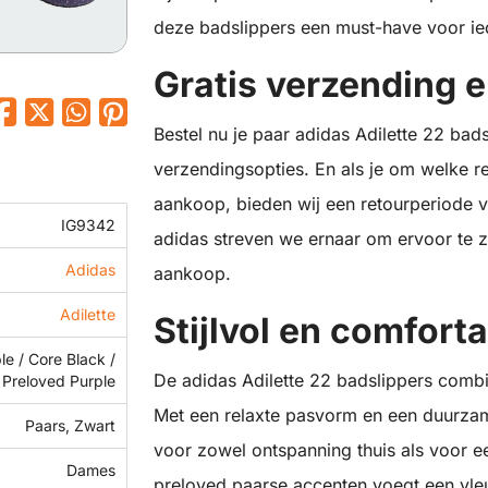
deze badslippers een must-have voor iede
Gratis verzending 
Bestel nu je paar adidas Adilette 22 bads
verzendingsopties. En als je om welke r
aankoop, bieden wij een retourperiode v
IG9342
adidas streven we ernaar om ervoor te z
Adidas
aankoop.
Adilette
Stijlvol en comfort
le / Core Black /
De adidas Adilette 22 badslippers combi
Preloved Purple
Met een relaxte pasvorm en een duurzame
Paars, Zwart
voor zowel ontspanning thuis als voor e
Dames
preloved paarse accenten voegt een vleug