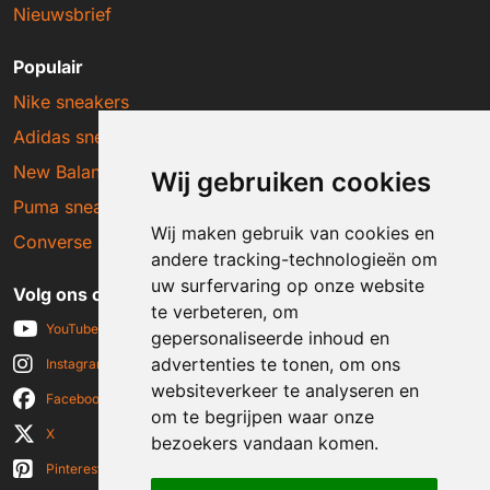
Nieuwsbrief
Populair
Nike sneakers
Adidas sneakers
New Balance sneakers
Wij gebruiken cookies
Puma sneakers
Wij maken gebruik van cookies en
Converse sneakers
andere tracking-technologieën om
uw surfervaring op onze website
Volg ons op social media
te verbeteren, om
YouTube
gepersonaliseerde inhoud en
advertenties te tonen, om ons
Instagram
websiteverkeer te analyseren en
Facebook
om te begrijpen waar onze
X
bezoekers vandaan komen.
Pinterest