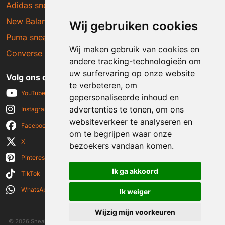
Adidas sneakers
New Balance sneakers
Wij gebruiken cookies
Puma sneakers
Wij maken gebruik van cookies en
Converse sneakers
andere tracking-technologieën om
uw surfervaring op onze website
Volg ons op social media
te verbeteren, om
YouTube
gepersonaliseerde inhoud en
advertenties te tonen, om ons
Instagram
websiteverkeer te analyseren en
Facebook
om te begrijpen waar onze
X
bezoekers vandaan komen.
Pinterest
Ik ga akkoord
TikTok
WhatsApp
Ik weiger
Wijzig mijn voorkeuren
© 2026 Sneakerplaats.nl
|
Algemene voorwaarden
|
Disclaimer
|