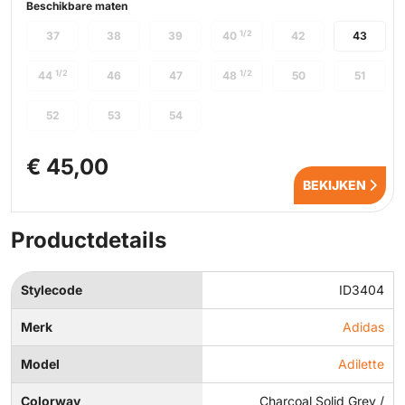
Beschikbare maten
1/2
37
38
39
40
42
43
1/2
1/2
44
46
47
48
50
51
52
53
54
€ 45,00
BEKIJKEN
Productdetails
Stylecode
ID3404
Merk
Adidas
Model
Adilette
Colorway
Charcoal Solid Grey /