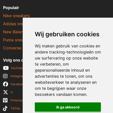
Populair
Nike sneakers
Adidas sneakers
New Balance sneakers
Wij gebruiken cookies
Puma sneakers
Wij maken gebruik van cookies en
Converse sneakers
andere tracking-technologieën om
uw surfervaring op onze website
Volg ons op social media
te verbeteren, om
YouTube
gepersonaliseerde inhoud en
advertenties te tonen, om ons
Instagram
websiteverkeer te analyseren en
Facebook
om te begrijpen waar onze
X
bezoekers vandaan komen.
Pinterest
Ik ga akkoord
TikTok