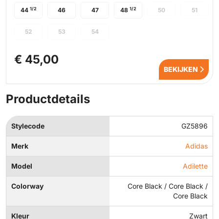
1/2
1/2
44
46
47
48
50
51
52
53
54
€ 45,00
BEKIJKEN
Productdetails
Stylecode
GZ5896
Merk
Adidas
Model
Adilette
Colorway
Core Black / Core Black /
Core Black
Kleur
Zwart