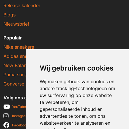
Release kalender
Blogs
Nieuwsbrief
Populair
Nike sneakers
Adidas sneakers
New Balance sneakers
Wij gebruiken cookies
Puma sneakers
Wij maken gebruik van cookies en
Converse sneakers
andere tracking-technologieën om
uw surfervaring op onze website
Volg ons op social media
te verbeteren, om
YouTube
gepersonaliseerde inhoud en
advertenties te tonen, om ons
Instagram
websiteverkeer te analyseren en
Facebook