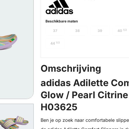
Beschikbare maten
1/2
37
38
39
40
1/2
44
Omschrijving
adidas Adilette Com
Glow / Pearl Citrine
H03625
Ben je op zoek naar comfortabele slippers