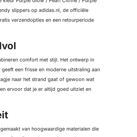
 kleur Purple Glow / Pearl Citrine / Purple
endy slippers op adidas.nl, de officiële
gratis verzendopties en een retourperiode
lvol
bineren comfort met stijl. Het ontwerp in
 geeft een frisse en moderne uitstraling aan
n dagje naar het strand gaat of gewoon wat
n ervoor dat je er altijd goed uitziet en
it
jn gemaakt van hoogwaardige materialen die