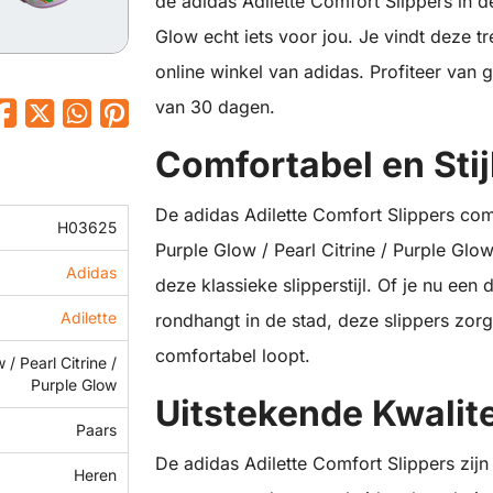
de adidas Adilette Comfort Slippers in de
Glow echt iets voor jou. Je vindt deze tr
online winkel van adidas. Profiteer van 
van 30 dagen.
Comfortabel en Stij
De adidas Adilette Comfort Slippers com
H03625
Purple Glow / Pearl Citrine / Purple Glow
Adidas
deze klassieke slipperstijl. Of je nu ee
Adilette
rondhangt in de stad, deze slippers zorge
comfortabel loopt.
 / Pearl Citrine /
Purple Glow
Uitstekende Kwalite
Paars
De adidas Adilette Comfort Slippers zi
Heren