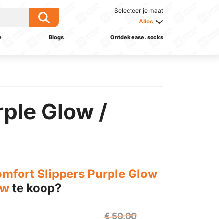
Selecteer je maat
Alles
e
Blogs
Ontdek ease. socks
rple Glow /
omfort Slippers Purple Glow
ow
te koop?
€ 50,00