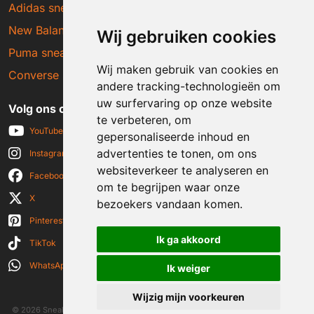
Adidas sneakers
New Balance sneakers
Wij gebruiken cookies
Puma sneakers
Wij maken gebruik van cookies en
Converse sneakers
andere tracking-technologieën om
uw surfervaring op onze website
Volg ons op social media
te verbeteren, om
YouTube
gepersonaliseerde inhoud en
advertenties te tonen, om ons
Instagram
websiteverkeer te analyseren en
Facebook
om te begrijpen waar onze
X
bezoekers vandaan komen.
Pinterest
Ik ga akkoord
TikTok
WhatsApp
Ik weiger
Wijzig mijn voorkeuren
© 2026 Sneakerplaats.nl
|
Algemene voorwaarden
|
Disclaimer
|