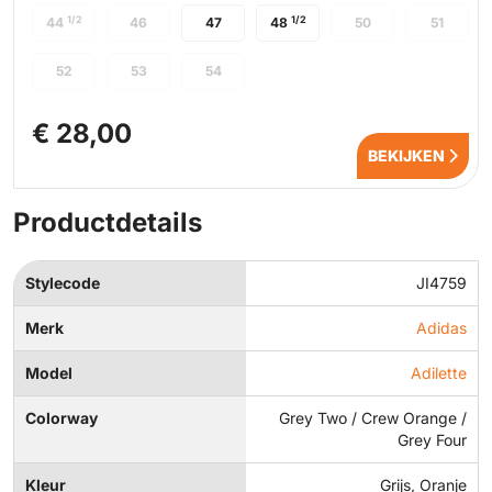
1/2
1/2
44
46
47
48
50
51
52
53
54
€ 28,00
BEKIJKEN
Productdetails
Stylecode
JI4759
Merk
Adidas
Model
Adilette
Colorway
Grey Two / Crew Orange /
Grey Four
Kleur
Grijs, Oranje