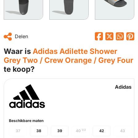
Delen
Waar is
Adidas Adilette Shower
Grey Two / Crew Orange / Grey Four
te koop?
Adidas
Beschikbare maten
1/2
37
38
39
40
42
43