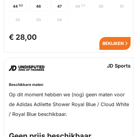
1/2
1/2
44
46
47
48
50
51
52
53
54
€ 28,00
BEKIJKEN
JD Sports
Beschikbare maten
Op dit moment hebben we (nog) geen maten voor
de Adidas Adilette Shower Royal Blue / Cloud White
/ Royal Blue beschikbaar.
Geen prijs beschikbaar