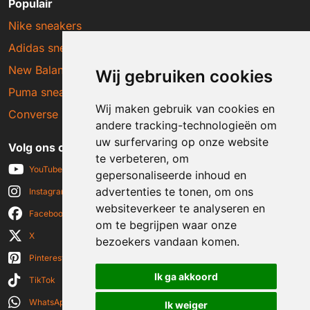
Populair
Nike sneakers
Adidas sneakers
New Balance sneakers
Wij gebruiken cookies
Puma sneakers
Wij maken gebruik van cookies en
Converse sneakers
andere tracking-technologieën om
uw surfervaring op onze website
Volg ons op social media
te verbeteren, om
YouTube
gepersonaliseerde inhoud en
advertenties te tonen, om ons
Instagram
websiteverkeer te analyseren en
Facebook
om te begrijpen waar onze
X
bezoekers vandaan komen.
Pinterest
Ik ga akkoord
TikTok
WhatsApp
Ik weiger