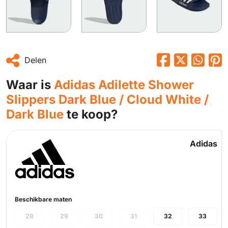
Delen
Waar is
Adidas Adilette Shower
Slippers Dark Blue / Cloud White /
Dark Blue
te koop?
Adidas
Beschikbare maten
28
29
30
31
32
33