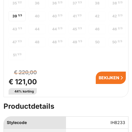
1/2
2/3
1/3
2/3
35
36
36
37
38
38
1/3
2/3
1/3
2/3
39
40
40
41
42
42
1/3
2/3
1/3
2/3
43
44
44
45
46
46
1/3
2/3
1/3
2/3
47
48
48
49
50
50
1/3
51
€ 220,00
BEKIJKEN
€ 121,00
44% korting
Productdetails
Stylecode
IH8233