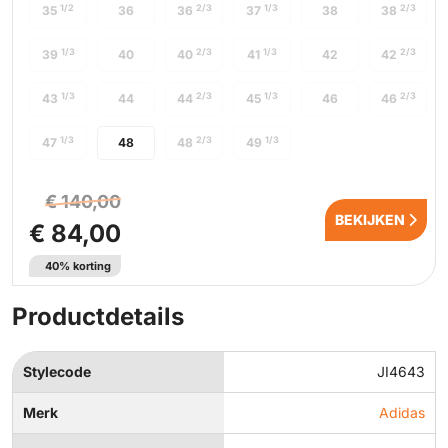
1/2
2/3
1/3
2/3
35
36
36
37
38
38
1/3
2/3
1/3
2/3
39
40
40
41
42
42
1/3
2/3
1/3
2/3
43
44
44
45
46
46
1/3
2/3
1/3
47
48
48
49
€ 140,00
BEKIJKEN
€ 84,00
40% korting
Productdetails
Stylecode
JI4643
Merk
Adidas