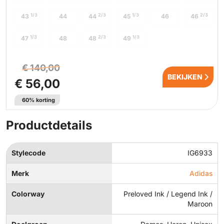
1/3
2/3
1/3
2/3
43
44
44
45
46
46
1/3
2/3
1/3
47
48
48
49
€ 140,00
BEKIJKEN
€ 56,00
60% korting
Productdetails
Stylecode
IG6933
Merk
Adidas
Colorway
Preloved Ink / Legend Ink /
Maroon