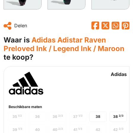
Delen
Waar is
Adidas Adistar Raven
Preloved Ink / Legend Ink / Maroon
te koop?
Adidas
Beschikbare maten
1/2
2/3
1/3
2/3
35
36
36
37
38
38
1/3
2/3
1/3
2/3
39
40
40
41
42
42