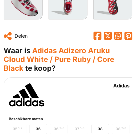
Delen
Waar is
Adidas Adizero Aruku
Cloud White / Pure Ruby / Core
Black
te koop?
Adidas
Beschikbare maten
1/2
2/3
1/3
2/3
35
36
36
37
38
38