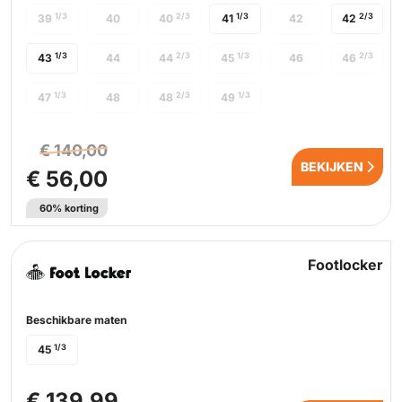
1/3
2/3
1/3
2/3
39
40
40
41
42
42
1/3
2/3
1/3
2/3
43
44
44
45
46
46
1/3
2/3
1/3
47
48
48
49
€ 140,00
BEKIJKEN
€ 56,00
60% korting
Footlocker
Beschikbare maten
1/3
45
€ 139,99