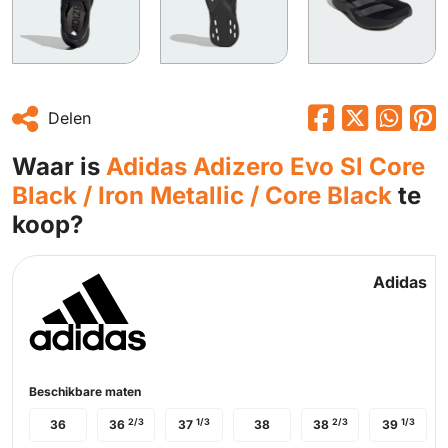
Delen
Waar is
Adidas Adizero Evo Sl Core
Black / Iron Metallic / Core Black
te
koop?
Adidas
Beschikbare maten
2/3
1/3
2/3
1/3
36
36
37
38
38
39