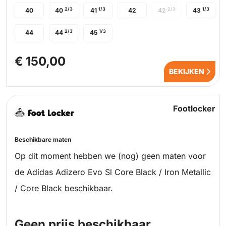
2/3
1/3
2/3
1/3
40
40
41
42
42
43
2/3
1/3
44
44
45
€ 150,00
BEKIJKEN
Footlocker
Beschikbare maten
Op dit moment hebben we (nog) geen maten voor
de Adidas Adizero Evo Sl Core Black / Iron Metallic
/ Core Black beschikbaar.
Geen prijs beschikbaar