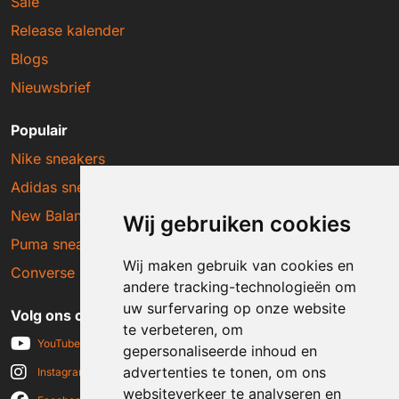
Sale
Release kalender
Blogs
Nieuwsbrief
Populair
Nike sneakers
Adidas sneakers
New Balance sneakers
Wij gebruiken cookies
Puma sneakers
Wij maken gebruik van cookies en
Converse sneakers
andere tracking-technologieën om
uw surfervaring op onze website
Volg ons op social media
te verbeteren, om
YouTube
gepersonaliseerde inhoud en
advertenties te tonen, om ons
Instagram
websiteverkeer te analyseren en