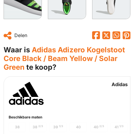
Delen
Waar is
Adidas Adizero Kogelstoot
Core Black / Beam Yellow / Solar
Green
te koop?
Adidas
Beschikbare maten
2/3
1/3
2/3
1/3
38
38
39
40
40
41