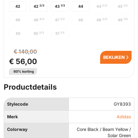
2/3
1/3
2/3
1/3
42
42
43
44
44
45
2/3
1/3
2/3
1/3
46
46
47
48
48
49
2/3
1/3
50
50
51
€ 140,00
BEKIJKEN
€ 56,00
60% korting
Productdetails
Stylecode
GY8393
Merk
Adidas
Colorway
Core Black / Beam Yellow /
Solar Green