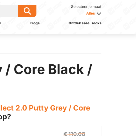
Selecteer je maat
Alles
e
Blogs
Ontdek ease. socks
 / Core Black /
lect 2.0 Putty Grey / Core
op?
€ 110,00