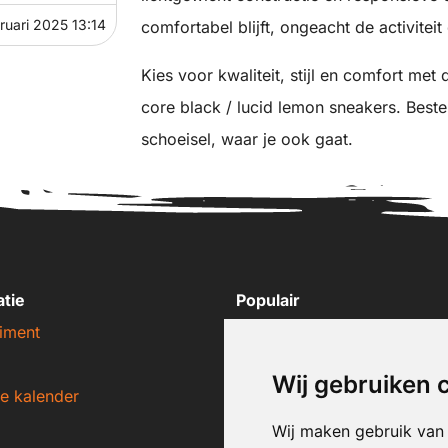
ruari 2025 13:14
comfortabel blijft, ongeacht de activitei
Kies voor kwaliteit, stijl en comfort met
core black / lucid lemon sneakers. Best
schoeisel, waar je ook gaat.
atie
Populair
iment
Nike sneakers
Adidas sneakers
Wij gebruiken 
e kalender
New Balance sneakers
Puma sneakers
Wij maken gebruik van