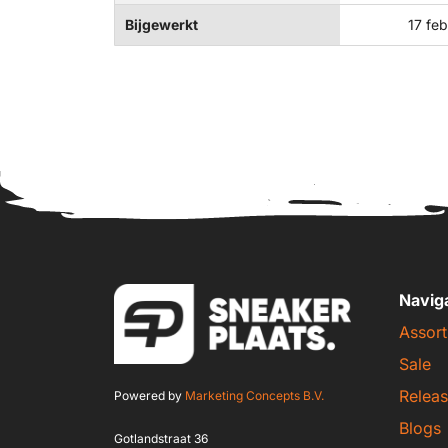
Bijgewerkt
17 feb
Navig
Assort
Sale
Releas
Powered by
Marketing Concepts B.V.
Blogs
Gotlandstraat 36