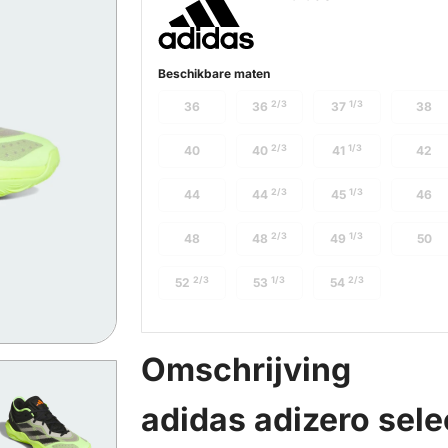
Beschikbare maten
2/3
1/3
36
36
37
38
2/3
1/3
40
40
41
42
2/3
1/3
44
44
45
46
2/3
1/3
48
48
49
50
2/3
1/3
2/3
52
53
54
Omschrijving
adidas adizero selec