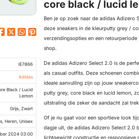
core black / lucid 
Ben je op zoek naar de adidas Adizero Se
deze sneakers in de kleurputty grey / cor
verzendingsopties en een retourperiode 
shop.
De adidas Adizero Select 2.0 is de perfe
IE7866
als casual outfits. Deze schoenen combi
Adidas
ideale aanvulling zijn op jouw sneakerco
ore Black / Lucid
putty grey, core black en lucid lemon, 
Lemon
uitstraling die zeker de aandacht zal tre
Grijs, Zwart
Of je nu gaat voor een sportieve look tijd
, Heren, Unisex
dagje uit, de adidas Adizero Select 2.0 b
ber 2024 03:00
lichtgewicht constructie en responsieve