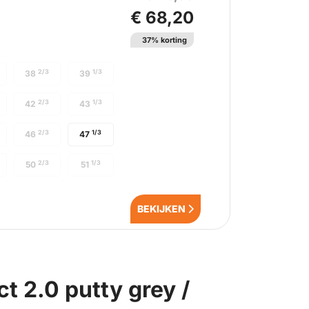
€ 68,20
37% korting
2/3
1/3
38
39
2/3
1/3
42
43
2/3
1/3
46
47
2/3
1/3
50
51
BEKIJKEN
t 2.0 putty grey /