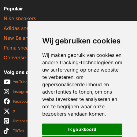
Populair
Nike sneakers
Adidas sneakers
New Balance sneakers
Wij gebruiken cookies
Puma sneakers
Wij maken gebruik van cookies en
Converse sneakers
andere tracking-technologieën om
uw surfervaring op onze website
Volg ons op social media
te verbeteren, om
YouTube
gepersonaliseerde inhoud en
advertenties te tonen, om ons
Instagram
websiteverkeer te analyseren en
Facebook
om te begrijpen waar onze
X
bezoekers vandaan komen.
Pinterest
Ik ga akkoord
TikTok