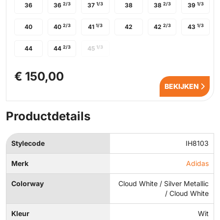
2/3
1/3
2/3
1/3
36
36
37
38
38
39
2/3
1/3
2/3
1/3
40
40
41
42
42
43
2/3
1/3
44
44
45
€ 150,00
BEKIJKEN
Productdetails
Stylecode
IH8103
Merk
Adidas
Colorway
Cloud White / Silver Metallic
/ Cloud White
Kleur
Wit