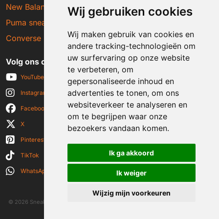
New Balance sneakers
Wij gebruiken cookies
Puma sneakers
Wij maken gebruik van cookies en
Converse sneakers
andere tracking-technologieën om
uw surfervaring op onze website
Volg ons op social media
te verbeteren, om
YouTube
gepersonaliseerde inhoud en
advertenties te tonen, om ons
Instagram
websiteverkeer te analyseren en
Facebook
om te begrijpen waar onze
X
bezoekers vandaan komen.
Pinterest
Ik ga akkoord
TikTok
WhatsApp
Ik weiger
Wijzig mijn voorkeuren
© 2026 Sneakerplaats.nl
|
Algemene voorwaarden
|
Disclaimer
|
Privacy verklaring