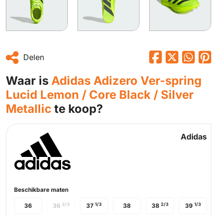
Delen
Waar is
Adidas Adizero Ver-spring
Lucid Lemon / Core Black / Silver
Metallic
te koop?
Adidas
Beschikbare maten
2/3
1/3
2/3
1/3
36
36
37
38
38
39