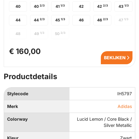
2/3
1/3
2/3
1/3
40
40
41
42
42
43
2/3
1/3
2/3
1/3
44
44
45
46
46
47
1/3
2/3
48
49
50
€ 160,00
BEKIJKEN
Productdetails
Stylecode
IH5797
Merk
Adidas
Colorway
Lucid Lemon / Core Black /
Silver Metallic
Kleur
Zwart