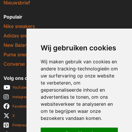
Nieuwsbrief
Populair
Nike sneakers
Adidas sneakers
New Balance sneakers
Wij gebruiken cookies
Puma sneakers
Wij maken gebruik van cookies en
Converse sneakers
andere tracking-technologieën om
uw surfervaring op onze website
Volg ons op social media
te verbeteren, om
YouTube
gepersonaliseerde inhoud en
advertenties te tonen, om ons
Instagram
websiteverkeer te analyseren en
Facebook
om te begrijpen waar onze
X
bezoekers vandaan komen.
Pinterest