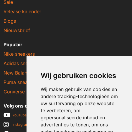
Sale
Release kalender
Blogs
Nieuwsbrief
Populair
Nike sneakers
Adidas sneakers
New Balance sneakers
Wij gebruiken cookies
Puma sneakers
Wij maken gebruik van cookies en
Converse sneakers
andere tracking-technologieën om
uw surfervaring op onze website
Volg ons op social media
te verbeteren, om
YouTube
gepersonaliseerde inhoud en
advertenties te tonen, om ons
Instagram
websiteverkeer te analyseren en