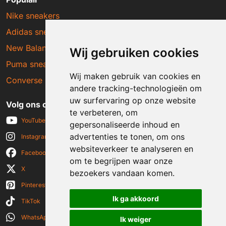
Nike sneakers
Adidas sneakers
New Balance sneakers
Wij gebruiken cookies
Puma sneakers
Wij maken gebruik van cookies en
Converse sneakers
andere tracking-technologieën om
uw surfervaring op onze website
Volg ons op social media
te verbeteren, om
YouTube
gepersonaliseerde inhoud en
advertenties te tonen, om ons
Instagram
websiteverkeer te analyseren en
Facebook
om te begrijpen waar onze
X
bezoekers vandaan komen.
Pinterest
Ik ga akkoord
TikTok
WhatsApp
Ik weiger