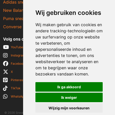
Adidas sneakers
New Balance sneakers
Wij gebruiken cookies
Puma sneakers
Wij maken gebruik van cookies en
Converse sneakers
andere tracking-technologieën om
uw surfervaring op onze website
Volg ons op social media
te verbeteren, om
YouTube
gepersonaliseerde inhoud en
advertenties te tonen, om ons
Instagram
websiteverkeer te analyseren en
Facebook
om te begrijpen waar onze
X
bezoekers vandaan komen.
Pinterest
Ik ga akkoord
TikTok
WhatsApp
Ik weiger
Wijzig mijn voorkeuren
© 2026 Sneakerplaats.nl
|
Algemene voorwaarden
|
Disclaimer
|