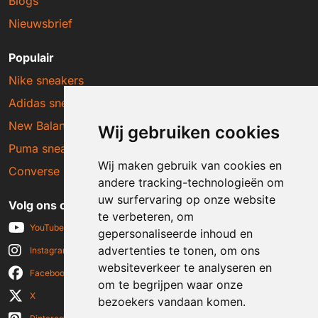
Blogs
Nieuwsbrief
Populair
Nike sneakers
Adidas sneakers
New Balance sneakers
Wij gebruiken cookies
Puma sneakers
Wij maken gebruik van cookies en
Converse sneakers
andere tracking-technologieën om
uw surfervaring op onze website
Volg ons op social media
te verbeteren, om
YouTube
gepersonaliseerde inhoud en
advertenties te tonen, om ons
Instagram
websiteverkeer te analyseren en
Facebook
om te begrijpen waar onze
X
bezoekers vandaan komen.