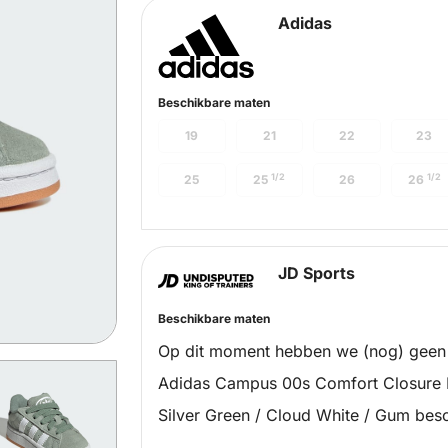
Adidas
Beschikbare maten
19
21
22
23
1/2
1/2
25
25
26
26
JD Sports
Beschikbare maten
Op dit moment hebben we (nog) geen
Adidas Campus 00s Comfort Closure M
Silver Green / Cloud White / Gum bes