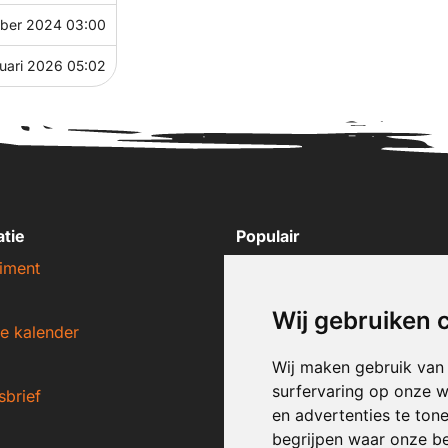
ber 2024 03:00
nuari 2026 05:02
atie
Populair
iment
Nike sneakers
Adidas sneakers
Wij gebruiken 
e kalender
New Balance sneakers
Puma sneakers
Wij maken gebruik van
surfervaring op onze w
sbrief
Converse sneakers
en advertenties te ton
begrijpen waar onze b