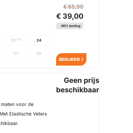
€ 65,00
€ 39,00
40% korting
1/2
23
24
27
20
BEKIJKEN
Geen prijs
beschikbaar
 maten voor de
et Elastische Veters
chikbaar.