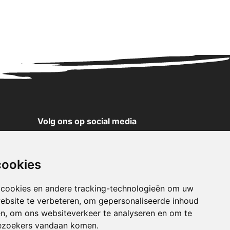
Volg ons op social media
YouTube
Instagram
cookies
Facebook
X
 cookies en andere tracking-technologieën om uw
ebsite te verbeteren, om gepersonaliseerde inhoud
Pinterest
en, om ons websiteverkeer te analyseren en om te
TikTok
ezoekers vandaan komen.