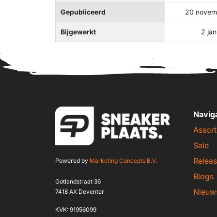
Gepubliceerd
20 novem
Bijgewerkt
2 ja
Navig
Assort
Sale
Releas
Powered by
Marketing Concepts B.V.
Blogs
Gotlandstraat 36
Nieuw
7418 AX Deventer
KVK: 91956099